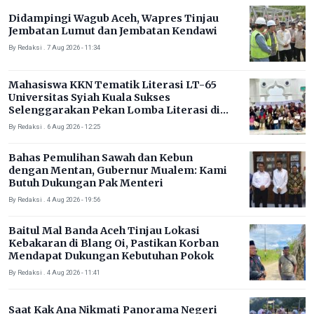
Didampingi Wagub Aceh, Wapres Tinjau
Jembatan Lumut dan Jembatan Kendawi
By Redaksi . 7 Aug 2026 - 11:34
Mahasiswa KKN Tematik Literasi LT-65
Universitas Syiah Kuala Sukses
Selenggarakan Pekan Lomba Literasi di
Gampong Rhieng Blang
By Redaksi . 6 Aug 2026 - 12:25
Bahas Pemulihan Sawah dan Kebun
dengan Mentan, Gubernur Mualem: Kami
Butuh Dukungan Pak Menteri
By Redaksi . 4 Aug 2026 - 19:56
Baitul Mal Banda Aceh Tinjau Lokasi
Kebakaran di Blang Oi, Pastikan Korban
Mendapat Dukungan Kebutuhan Pokok
By Redaksi . 4 Aug 2026 - 11:41
Saat Kak Ana Nikmati Panorama Negeri