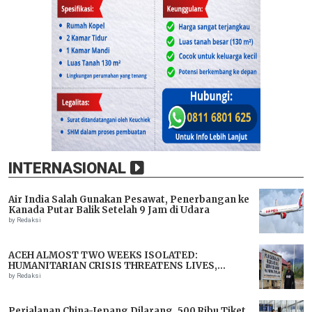
INTERNASIONAL
Air India Salah Gunakan Pesawat, Penerbangan ke
Kanada Putar Balik Setelah 9 Jam di Udara
by Redaksi
ACEH ALMOST TWO WEEKS ISOLATED:
HUMANITARIAN CRISIS THREATENS LIVES,
IMMEDIATE ASSISTANCE URGENTLY NEEDED
by Redaksi
Perjalanan China-Jepang Dilarang, 500 Ribu Tiket