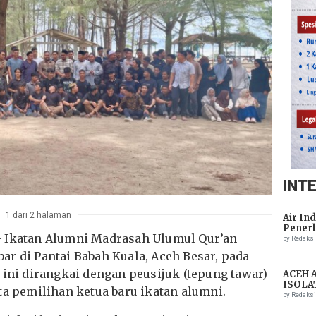
INT
1 dari 2 halaman
Air In
Penerb
– Ikatan Alumni Madrasah Ulumul Qur’an
Setela
by Redaks
r di Pantai Babah Kuala, Aceh Besar, pada
 ini dirangkai dengan peusijuk (tepung tawar)
ACEH 
ISOLA
ta pemilihan ketua baru ikatan alumni.
THREA
by Redaks
ASSIS