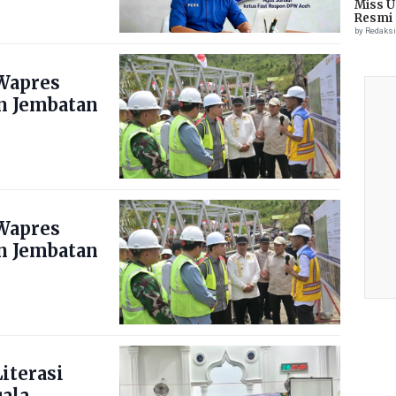
Miss U
Resmi 
by Redaks
Wapres
n Jembatan
Wapres
n Jembatan
iterasi
uala