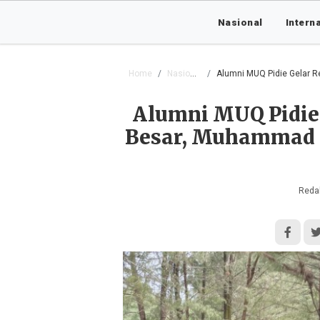
Nasional
Intern
Home
Nasional
Alumni MUQ Pidie Gelar Reu
Alumni MUQ Pidie 
Besar, Muhammad R
Redak