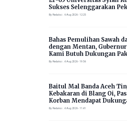
Sukses Selenggarakan Pe
Literasi di Gampong Rhie
By Redaksi . 6 Aug 2026 - 12:25
Bahas Pemulihan Sawah d
dengan Mentan, Gubernur
Kami Butuh Dukungan Pak
By Redaksi . 4 Aug 2026 - 19:56
Baitul Mal Banda Aceh Tin
Kebakaran di Blang Oi, Pa
Korban Mendapat Dukung
Kebutuhan Pokok
By Redaksi . 4 Aug 2026 - 11:41