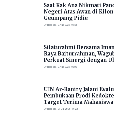
Saat Kak Ana Nikmati Pa
Negeri Atas Awan di Kilo
Geumpang Pidie
By Redaksi . 3 Aug 2026 - 09:36
Silaturahmi Bersama Ima
Raya Baiturrahman, Wagu
Perkuat Sinergi dengan U
By Redaksi . 2 Aug 2026 - 00:08
UIN Ar-Raniry Jalani Evalu
Pembukaan Prodi Kedokte
Target Terima Mahasiswa
Tahun Ini
By Redaksi . 31 Jul 2026 - 19:22