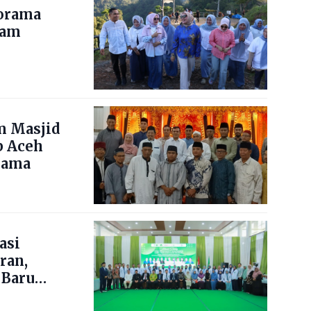
norama
nam
m Masjid
b Aceh
lama
asi
ran,
 Baru