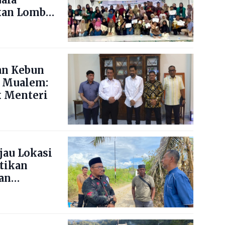
kan Lomba
ng Blang
an Kebun
 Mualem:
 Menteri
jau Lokasi
stikan
an