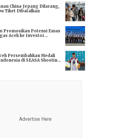
anan China-Jepang Dilarang,
bu Tiket Dibatalkan
i
m Promosikan Potensi Emas
gas Aceh ke Investor
kok
i
Aceh Persembahkan Medali
Indonesia di SEASA Shooting
ionship 2025
i
Advertise Here
Advertis