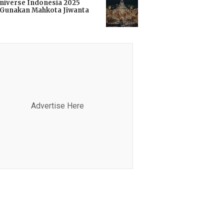
niverse Indonesia 2025
Gunakan Mahkota Jiwanta
i
Advertise Here
Advertis