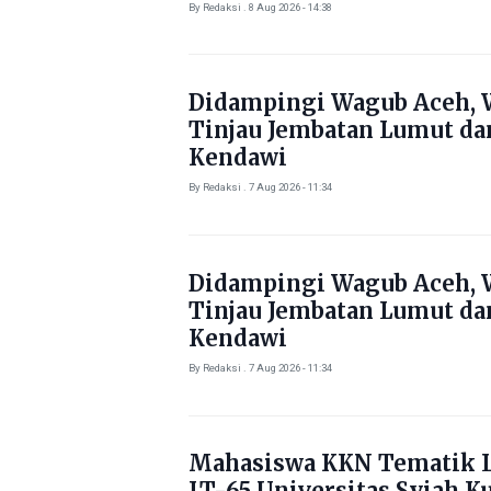
Masyarakat Aceh Timur
By Redaksi . 8 Aug 2026 - 14:38
Didampingi Wagub Aceh, 
Tinjau Jembatan Lumut da
Kendawi
By Redaksi . 7 Aug 2026 - 11:34
Didampingi Wagub Aceh, 
Tinjau Jembatan Lumut da
Kendawi
By Redaksi . 7 Aug 2026 - 11:34
Mahasiswa KKN Tematik L
LT-65 Universitas Syiah K