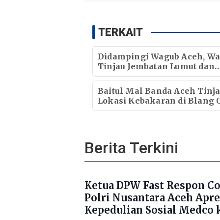
TERKAIT
Didampingi Wagub Aceh, Wa
Tinjau Jembatan Lumut dan
Jembatan Kendawi
Baitul Mal Banda Aceh Tinj
Lokasi Kebakaran di Blang O
Pastikan Korban Mendapat
Dukungan Kebutuhan Poko
Berita Terkini
Ketua DPW Fast Respon C
Polri Nusantara Aceh Apre
Kepedulian Sosial Medco 