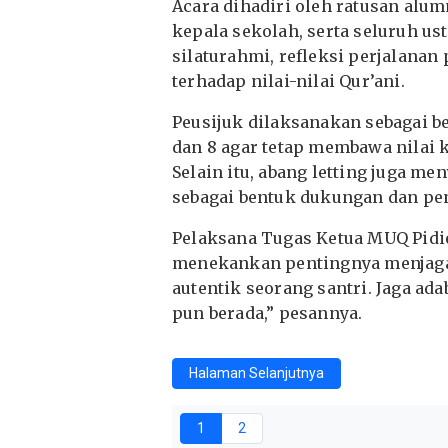
Acara dihadiri oleh ratusan alu
kepala sekolah, serta seluruh ust
silaturahmi, refleksi perjalana
terhadap nilai-nilai Qur’ani.
Peusijuk dilaksanakan sebagai b
dan 8 agar tetap membawa nilai
Selain itu, abang letting juga m
sebagai bentuk dukungan dan pe
Pelaksana Tugas Ketua MUQ Pidie,
menekankan pentingnya menjaga i
autentik seorang santri. Jaga ada
pun berada,” pesannya.
Halaman Selanjutnya
1
2