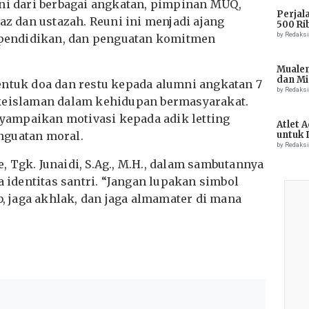
mni dari berbagai angkatan, pimpinan MUQ,
Perjal
az dan ustazah. Reuni ini menjadi ajang
500 Ri
by Redaks
n pendidikan, dan penguatan komitmen
Muale
dan Mi
entuk doa dan restu kepada alumni angkatan 7
Tiong
by Redaks
 keislaman dalam kehidupan bermasyarakat.
enyampaikan motivasi kepada adik letting
Atlet 
nguatan moral.
untuk 
Champ
by Redaks
 Tgk. Junaidi, S.Ag., M.H., dalam sambutannya
dentitas santri. “Jangan lupakan simbol
b, jaga akhlak, dan jaga almamater di mana