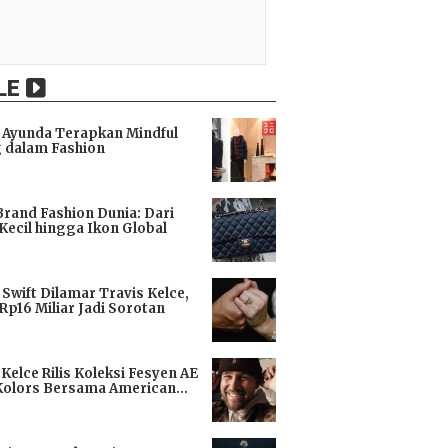
LE
Ayunda Terapkan Mindful
 dalam Fashion
i
Brand Fashion Dunia: Dari
Kecil hingga Ikon Global
i
 Swift Dilamar Travis Kelce,
 Rp16 Miliar Jadi Sorotan
i
 Kelce Rilis Koleksi Fesyen AE
Kolors Bersama American
i