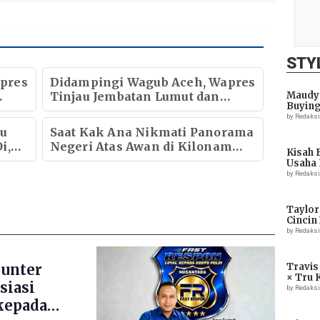
STY
pres
Didampingi Wagub Aceh, Wapres
Tinjau Jembatan Lumut dan
Maudy 
Buying
Jembatan Kendawi
by Redaks
au
Saat Kak Ana Nikmati Panorama
i,
Negeri Atas Awan di Kilonam
Kisah 
Geumpang Pidie
Usaha 
k
by Redaks
Taylor
Cincin
by Redaks
ounter
Travis
× Tru 
siasi
Eagle
by Redaks
kepada