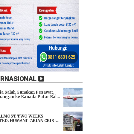
ERNASIONAL
dia Salah Gunakan Pesawat,
angan ke Kanada Putar Balik
h 9 Jam di Udara
i
ALMOST TWO WEEKS
TED: HUMANITARIAN CRISIS
TENS LIVES, IMMEDIATE
i
TANCE URGENTLY NEEDED