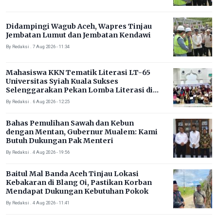
Didampingi Wagub Aceh, Wapres Tinjau
Jembatan Lumut dan Jembatan Kendawi
By Redaksi . 7 Aug 2026 - 11:34
Mahasiswa KKN Tematik Literasi LT-65
Universitas Syiah Kuala Sukses
Selenggarakan Pekan Lomba Literasi di
Gampong Rhieng Blang
By Redaksi . 6 Aug 2026 - 12:25
Bahas Pemulihan Sawah dan Kebun
dengan Mentan, Gubernur Mualem: Kami
Butuh Dukungan Pak Menteri
By Redaksi . 4 Aug 2026 - 19:56
Baitul Mal Banda Aceh Tinjau Lokasi
Kebakaran di Blang Oi, Pastikan Korban
Mendapat Dukungan Kebutuhan Pokok
By Redaksi . 4 Aug 2026 - 11:41