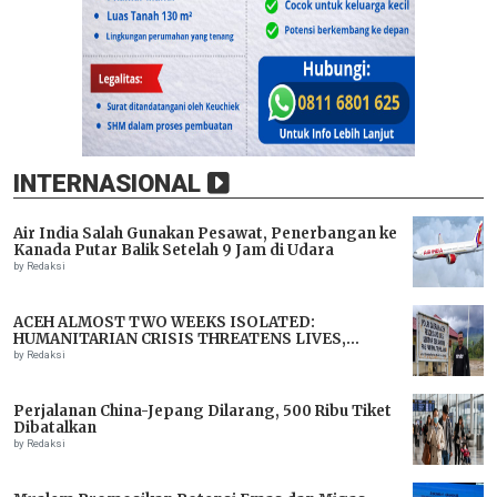
INTERNASIONAL
Air India Salah Gunakan Pesawat, Penerbangan ke
Kanada Putar Balik Setelah 9 Jam di Udara
by Redaksi
ACEH ALMOST TWO WEEKS ISOLATED:
HUMANITARIAN CRISIS THREATENS LIVES,
IMMEDIATE ASSISTANCE URGENTLY NEEDED
by Redaksi
Perjalanan China-Jepang Dilarang, 500 Ribu Tiket
Dibatalkan
by Redaksi