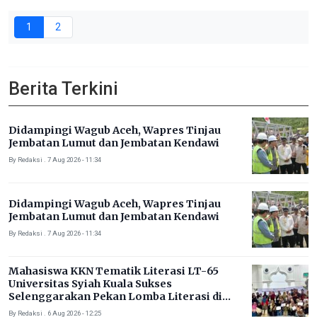
1
2
Berita Terkini
Didampingi Wagub Aceh, Wapres Tinjau
Jembatan Lumut dan Jembatan Kendawi
By Redaksi . 7 Aug 2026 - 11:34
Didampingi Wagub Aceh, Wapres Tinjau
Jembatan Lumut dan Jembatan Kendawi
By Redaksi . 7 Aug 2026 - 11:34
Mahasiswa KKN Tematik Literasi LT-65
Universitas Syiah Kuala Sukses
Selenggarakan Pekan Lomba Literasi di
Gampong Rhieng Blang
By Redaksi . 6 Aug 2026 - 12:25