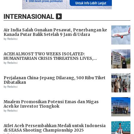
INTERNASIONAL
Air India Salah Gunakan Pesawat, Penerbangan ke
Kanada Putar Balik Setelah 9 Jam di Udara
by Redaksi
ACEH ALMOST TWO WEEKS ISOLATED:
HUMANITARIAN CRISIS THREATENS LIVES,
IMMEDIATE ASSISTANCE URGENTLY NEEDED
by Redaksi
Perjalanan China-Jepang Dilarang, 500 Ribu Tiket
Dibatalkan
by Redaksi
Mualem Promosikan Potensi Emas dan Migas
Aceh ke Investor Tiongkok
by Redaksi
Atlet Aceh Persembahkan Medali untuk Indonesia
di SEASA Shooting Championship 2025