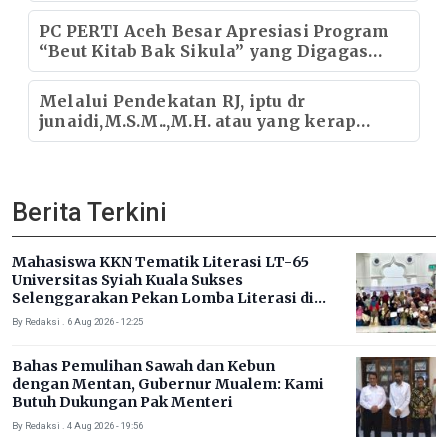
Aman dan Inklusif
PC PERTI Aceh Besar Apresiasi Program
“Beut Kitab Bak Sikula” yang Digagas
Bupati Aceh Besar
Melalui Pendekatan RJ, iptu dr
junaidi,M.S.M..,M.H. atau yang kerap
disapa waled Junaidi Sukses Mediasi
Kasus Penggelapan di Sabang
Berita Terkini
Mahasiswa KKN Tematik Literasi LT-65
Universitas Syiah Kuala Sukses
Selenggarakan Pekan Lomba Literasi di
Gampong Rhieng Blang
By Redaksi . 6 Aug 2026 - 12:25
Bahas Pemulihan Sawah dan Kebun
dengan Mentan, Gubernur Mualem: Kami
Butuh Dukungan Pak Menteri
By Redaksi . 4 Aug 2026 - 19:56