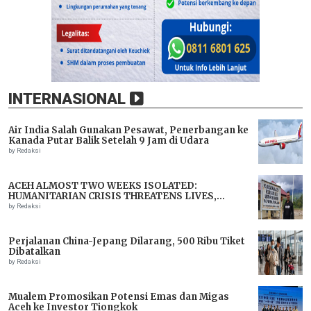
INTERNASIONAL
Air India Salah Gunakan Pesawat, Penerbangan ke
Kanada Putar Balik Setelah 9 Jam di Udara
by Redaksi
ACEH ALMOST TWO WEEKS ISOLATED:
HUMANITARIAN CRISIS THREATENS LIVES,
IMMEDIATE ASSISTANCE URGENTLY NEEDED
by Redaksi
Perjalanan China-Jepang Dilarang, 500 Ribu Tiket
Dibatalkan
by Redaksi
Mualem Promosikan Potensi Emas dan Migas
Aceh ke Investor Tiongkok