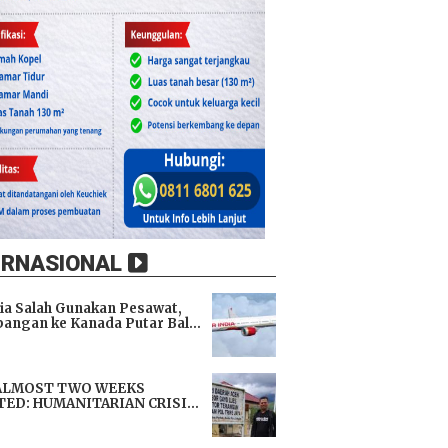
ERNASIONAL
dia Salah Gunakan Pesawat,
angan ke Kanada Putar Balik
h 9 Jam di Udara
i
ALMOST TWO WEEKS
TED: HUMANITARIAN CRISIS
TENS LIVES, IMMEDIATE
i
TANCE URGENTLY NEEDED