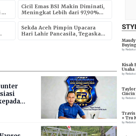
i
Cicil Emas BSI Makin Diminati,
i
Meningkat Lebih dari 97,90%
Setahun
STY
Sekda Aceh Pimpin Upacara
Hari Lahir Pancasila, Tegaskan
Pancasila Fondasi Perdamaian
Maudy 
Buying
Dunia
by Redaks
Kisah 
Usaha 
by Redaks
ounter
Taylor
siasi
Cincin
by Redaks
kepada
Travis
× Tru 
Eagle
by Redaks
Wapres