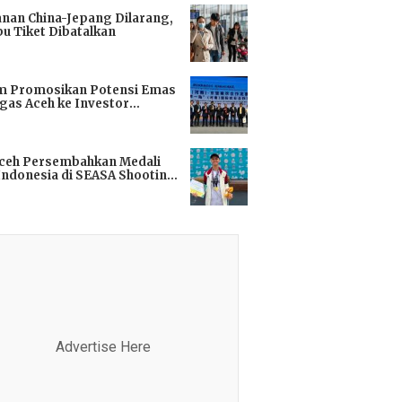
anan China-Jepang Dilarang,
bu Tiket Dibatalkan
i
m Promosikan Potensi Emas
gas Aceh ke Investor
kok
i
Aceh Persembahkan Medali
Indonesia di SEASA Shooting
ionship 2025
i
Advertise Here
Advertis