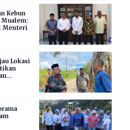
an Kebun
 Mualem:
 Menteri
jau Lokasi
stikan
an
norama
nam