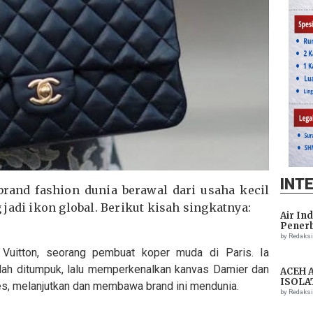
INT
rand fashion dunia berawal dari usaha kecil
jadi ikon global. Berikut kisah singkatnya:
Air In
Penerb
Setela
by Redaks
 Vuitton, seorang pembuat koper muda di Paris. Ia
h ditumpuk, lalu memperkenalkan kanvas Damier dan
ACEH 
ISOLA
es, melanjutkan dan membawa brand ini mendunia.
THREA
by Redaks
ASSIS