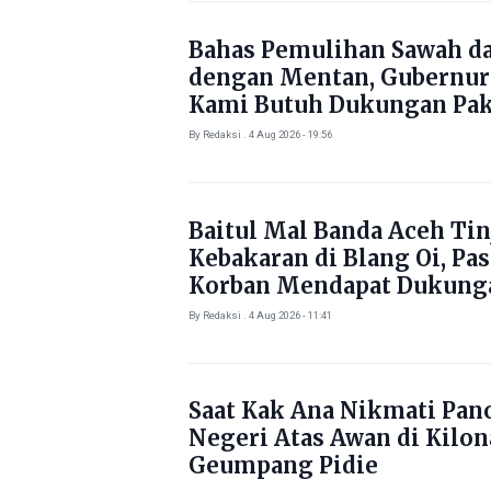
Bahas Pemulihan Sawah d
dengan Mentan, Gubernur
Kami Butuh Dukungan Pak
By Redaksi . 4 Aug 2026 - 19:56
Baitul Mal Banda Aceh Tin
Kebakaran di Blang Oi, Pa
Korban Mendapat Dukung
Kebutuhan Pokok
By Redaksi . 4 Aug 2026 - 11:41
Saat Kak Ana Nikmati Pa
Negeri Atas Awan di Kilo
Geumpang Pidie