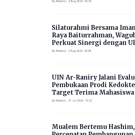
By Redaksi . 3 Aug 2026 - 09:36
Silaturahmi Bersama Ima
Raya Baiturrahman, Wagu
Perkuat Sinergi dengan U
By Redaksi . 2 Aug 2026 - 00:08
UIN Ar-Raniry Jalani Evalu
Pembukaan Prodi Kedokte
Target Terima Mahasiswa
Tahun Ini
By Redaksi . 31 Jul 2026 - 19:22
Mualem Bertemu Hashim,
Percepatan Pembangunan