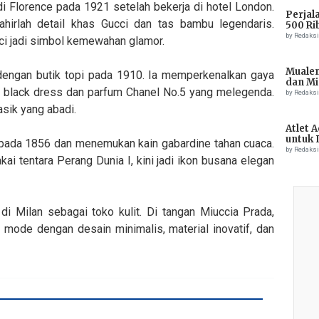
i Florence pada 1921 setelah bekerja di hotel London.
Perjal
 lahirlah detail khas Gucci dan tas bambu legendaris.
500 Ri
by Redaks
i jadi simbol kemewahan glamor.
Muale
dengan butik topi pada 1910. Ia memperkenalkan gaya
dan Mi
le black dress dan parfum Chanel No.5 yang melegenda.
Tiong
by Redaks
sik yang abadi.
Atlet 
untuk 
pada 1856 dan menemukan kain gabardine tahan cuaca.
Champ
by Redaks
kai tentara Perang Dunia I, kini jadi ikon busana elegan
di Milan sebagai toko kulit. Di tangan Miuccia Prada,
 mode dengan desain minimalis, material inovatif, dan