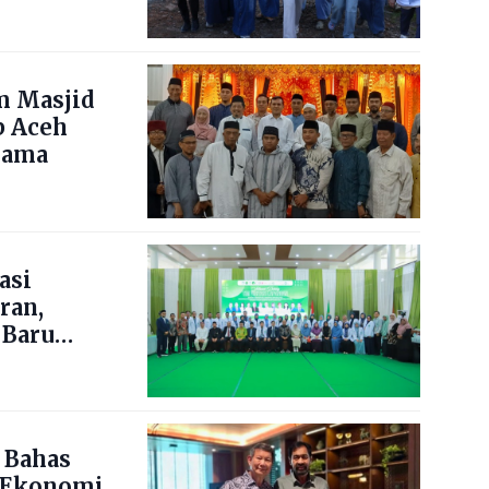
m Masjid
b Aceh
lama
asi
ran,
 Baru
 Bahas
 Ekonomi