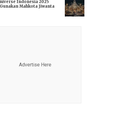
niverse Indonesia 2025
Gunakan Mahkota Jiwanta
i
Advertise Here
Advertis