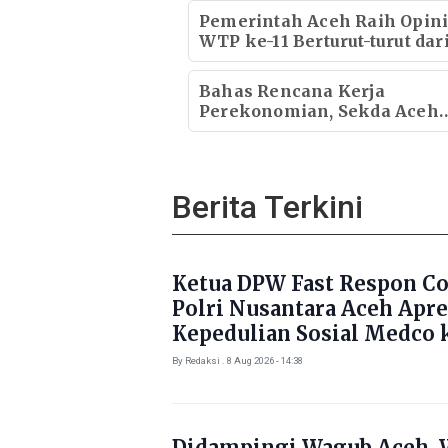
Pemerintah Aceh Raih Opin
WTP ke-11 Berturut-turut dar
BPK RI
Bahas Rencana Kerja
Perekonomian, Sekda Aceh
Bidik Investasi dari Rusia
Berita Terkini
Ketua DPW Fast Respon C
Polri Nusantara Aceh Apre
Kepedulian Sosial Medco 
Masyarakat Aceh Timur
By Redaksi . 8 Aug 2026 - 14:38
Didampingi Wagub Aceh, 