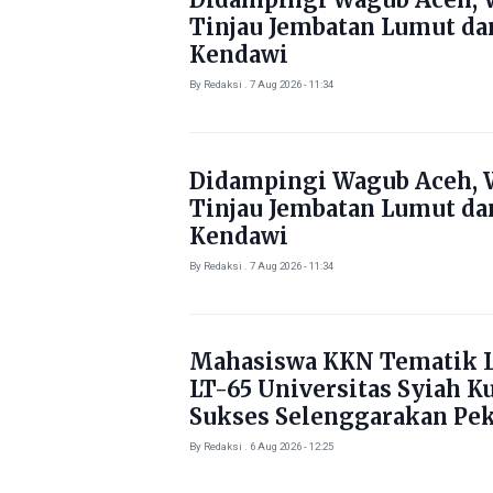
Tinjau Jembatan Lumut da
Kendawi
By Redaksi . 7 Aug 2026 - 11:34
Didampingi Wagub Aceh, 
Tinjau Jembatan Lumut da
Kendawi
By Redaksi . 7 Aug 2026 - 11:34
Mahasiswa KKN Tematik L
LT-65 Universitas Syiah K
Sukses Selenggarakan Pe
Literasi di Gampong Rhie
By Redaksi . 6 Aug 2026 - 12:25