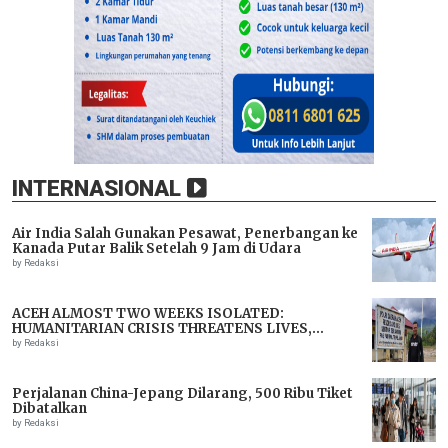
INTERNASIONAL
Air India Salah Gunakan Pesawat, Penerbangan ke
Kanada Putar Balik Setelah 9 Jam di Udara
by Redaksi
ACEH ALMOST TWO WEEKS ISOLATED:
HUMANITARIAN CRISIS THREATENS LIVES,
IMMEDIATE ASSISTANCE URGENTLY NEEDED
by Redaksi
Perjalanan China-Jepang Dilarang, 500 Ribu Tiket
Dibatalkan
by Redaksi