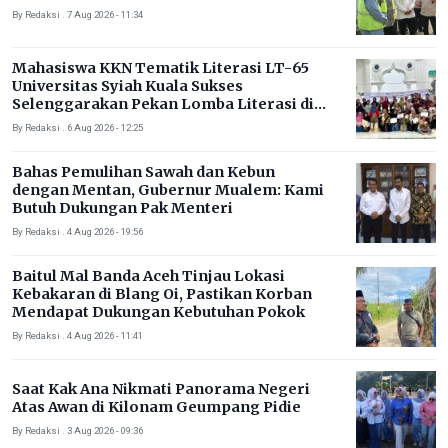
By Redaksi . 7 Aug 2026 - 11:34
Mahasiswa KKN Tematik Literasi LT-65
Universitas Syiah Kuala Sukses
Selenggarakan Pekan Lomba Literasi di
Gampong Rhieng Blang
By Redaksi . 6 Aug 2026 - 12:25
Bahas Pemulihan Sawah dan Kebun
dengan Mentan, Gubernur Mualem: Kami
Butuh Dukungan Pak Menteri
By Redaksi . 4 Aug 2026 - 19:56
Baitul Mal Banda Aceh Tinjau Lokasi
Kebakaran di Blang Oi, Pastikan Korban
Mendapat Dukungan Kebutuhan Pokok
By Redaksi . 4 Aug 2026 - 11:41
Saat Kak Ana Nikmati Panorama Negeri
Atas Awan di Kilonam Geumpang Pidie
By Redaksi . 3 Aug 2026 - 09:36