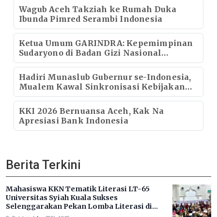
Wagub Aceh Takziah ke Rumah Duka
Ibunda Pimred Serambi Indonesia
Ketua Umum GARINDRA: Kepemimpinan
Sudaryono di Badan Gizi Nasional
Menentukan Kualitas Generasi dan Arah
Pembangunan Indonesia
Hadiri Munaslub Gubernur se-Indonesia,
Mualem Kawal Sinkronisasi Kebijakan
Strategis Nasional
KKI 2026 Bernuansa Aceh, Kak Na
Apresiasi Bank Indonesia
Berita Terkini
Mahasiswa KKN Tematik Literasi LT-65
Universitas Syiah Kuala Sukses
Selenggarakan Pekan Lomba Literasi di
Gampong Rhieng Blang