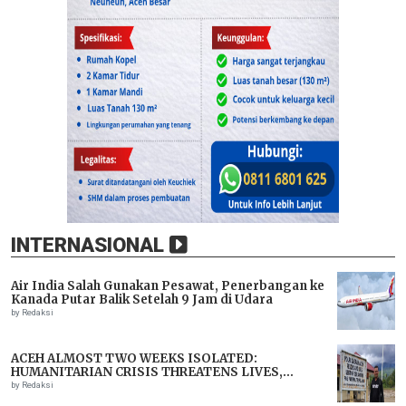
INTERNASIONAL
Air India Salah Gunakan Pesawat, Penerbangan ke
Kanada Putar Balik Setelah 9 Jam di Udara
by Redaksi
ACEH ALMOST TWO WEEKS ISOLATED:
HUMANITARIAN CRISIS THREATENS LIVES,
IMMEDIATE ASSISTANCE URGENTLY NEEDED
by Redaksi