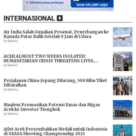
INTERNASIONAL
Air India Salah Gunakan Pesawat, Penerbangan ke
Kanada Putar Balik Setelah 9 Jam di Udara
by Redaksi
ACEH ALMOST TWO WEEKS ISOLATED:
HUMANITARIAN CRISIS THREATENS LIVES,
IMMEDIATE ASSISTANCE URGENTLY NEEDED
by Redaksi
Perjalanan China-Jepang Dilarang, 500 Ribu Tiket
Dibatalkan
by Redaksi
Mualem Promosikan Potensi Emas dan Migas
Aceh ke Investor Tiongkok
by Redaksi
Atlet Aceh Persembahkan Medali untuk Indonesia
di SEASA Shooting Championship 2025