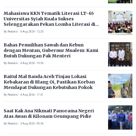
Mahasiswa KKN Tematik Literasi LT-65
Universitas Syiah Kuala Sukses
Selenggarakan Pekan Lomba Literasi di
Gampong Rhieng Blang
By Redaksi . 6 Aug 2026 - 12:25
Bahas Pemulihan Sawah dan Kebun
dengan Mentan, Gubernur Mualem: Kami
Butuh Dukungan Pak Menteri
By Redaksi . 4 Aug 2026 - 19:56
Baitul Mal Banda Aceh Tinjau Lokasi
Kebakaran di Blang Oi, Pastikan Korban
Mendapat Dukungan Kebutuhan Pokok
By Redaksi . 4 Aug 2026 - 11:41
Saat Kak Ana Nikmati Panorama Negeri
Atas Awan di Kilonam Geumpang Pidie
By Redaksi . 3 Aug 2026 - 09:36