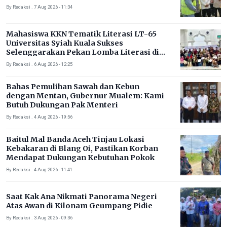
By Redaksi . 7 Aug 2026 - 11:34
Mahasiswa KKN Tematik Literasi LT-65
Universitas Syiah Kuala Sukses
Selenggarakan Pekan Lomba Literasi di
Gampong Rhieng Blang
By Redaksi . 6 Aug 2026 - 12:25
Bahas Pemulihan Sawah dan Kebun
dengan Mentan, Gubernur Mualem: Kami
Butuh Dukungan Pak Menteri
By Redaksi . 4 Aug 2026 - 19:56
Baitul Mal Banda Aceh Tinjau Lokasi
Kebakaran di Blang Oi, Pastikan Korban
Mendapat Dukungan Kebutuhan Pokok
By Redaksi . 4 Aug 2026 - 11:41
Saat Kak Ana Nikmati Panorama Negeri
Atas Awan di Kilonam Geumpang Pidie
By Redaksi . 3 Aug 2026 - 09:36