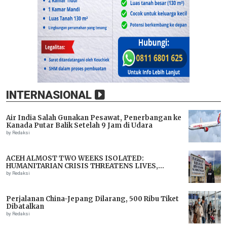
INTERNASIONAL
Air India Salah Gunakan Pesawat, Penerbangan ke
Kanada Putar Balik Setelah 9 Jam di Udara
by Redaksi
ACEH ALMOST TWO WEEKS ISOLATED:
HUMANITARIAN CRISIS THREATENS LIVES,
IMMEDIATE ASSISTANCE URGENTLY NEEDED
by Redaksi
Perjalanan China-Jepang Dilarang, 500 Ribu Tiket
Dibatalkan
by Redaksi