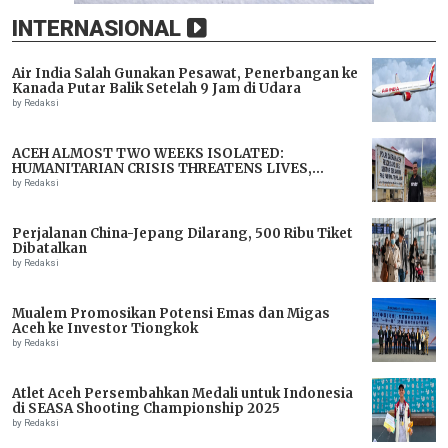
INTERNASIONAL
Air India Salah Gunakan Pesawat, Penerbangan ke
Kanada Putar Balik Setelah 9 Jam di Udara
by Redaksi
ACEH ALMOST TWO WEEKS ISOLATED:
HUMANITARIAN CRISIS THREATENS LIVES,
IMMEDIATE ASSISTANCE URGENTLY NEEDED
by Redaksi
Perjalanan China-Jepang Dilarang, 500 Ribu Tiket
Dibatalkan
by Redaksi
Mualem Promosikan Potensi Emas dan Migas
Aceh ke Investor Tiongkok
by Redaksi
Atlet Aceh Persembahkan Medali untuk Indonesia
di SEASA Shooting Championship 2025
by Redaksi