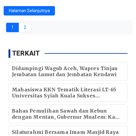
Halaman Selanjutnya
1
2
TERKAIT
Didampingi Wagub Aceh, Wapres Tinjau
Jembatan Lumut dan Jembatan Kendawi
Mahasiswa KKN Tematik Literasi LT-65
Universitas Syiah Kuala Sukses
Selenggarakan Pekan Lomba Literasi di
Gampong Rhieng Blang
Bahas Pemulihan Sawah dan Kebun
dengan Mentan, Gubernur Mualem: Kami
Butuh Dukungan Pak Menteri
Silaturahmi Bersama Imam Masjid Raya