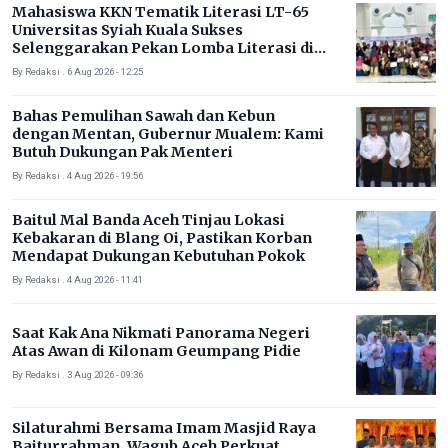
Mahasiswa KKN Tematik Literasi LT-65
Universitas Syiah Kuala Sukses
Selenggarakan Pekan Lomba Literasi di
Gampong Rhieng Blang
By Redaksi . 6 Aug 2026 - 12:25
Bahas Pemulihan Sawah dan Kebun
dengan Mentan, Gubernur Mualem: Kami
Butuh Dukungan Pak Menteri
By Redaksi . 4 Aug 2026 - 19:56
Baitul Mal Banda Aceh Tinjau Lokasi
Kebakaran di Blang Oi, Pastikan Korban
Mendapat Dukungan Kebutuhan Pokok
By Redaksi . 4 Aug 2026 - 11:41
Saat Kak Ana Nikmati Panorama Negeri
Atas Awan di Kilonam Geumpang Pidie
By Redaksi . 3 Aug 2026 - 09:36
Silaturahmi Bersama Imam Masjid Raya
Baiturrahman, Wagub Aceh Perkuat