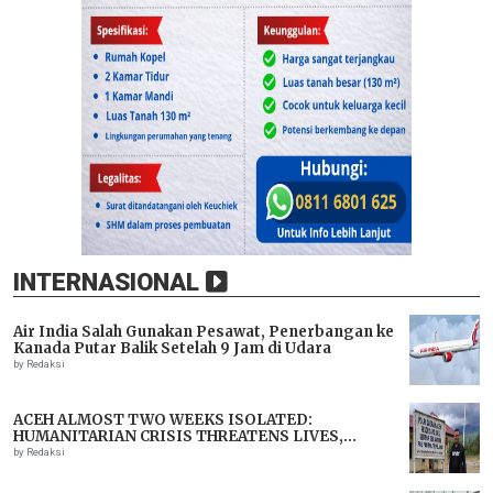
INTERNASIONAL
Air India Salah Gunakan Pesawat, Penerbangan ke
Kanada Putar Balik Setelah 9 Jam di Udara
by Redaksi
ACEH ALMOST TWO WEEKS ISOLATED:
HUMANITARIAN CRISIS THREATENS LIVES,
IMMEDIATE ASSISTANCE URGENTLY NEEDED
by Redaksi