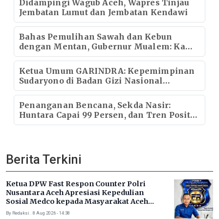
Didampingi Wagub Aceh, Wapres Tinjau
Jembatan Lumut dan Jembatan Kendawi
Bahas Pemulihan Sawah dan Kebun
dengan Mentan, Gubernur Mualem: Kami
Butuh Dukungan Pak Menteri
Ketua Umum GARINDRA: Kepemimpinan
Sudaryono di Badan Gizi Nasional
Menentukan Kualitas Generasi dan Arah
Pembangunan Indonesia
Penanganan Bencana, Sekda Nasir:
Huntara Capai 99 Persen, dan Tren Positif
Pemulihan Infrastruktur
Berita Terkini
Ketua DPW Fast Respon Counter Polri
Nusantara Aceh Apresiasi Kepedulian
Sosial Medco kepada Masyarakat Aceh
Timur
By Redaksi . 8 Aug 2026 - 14:38