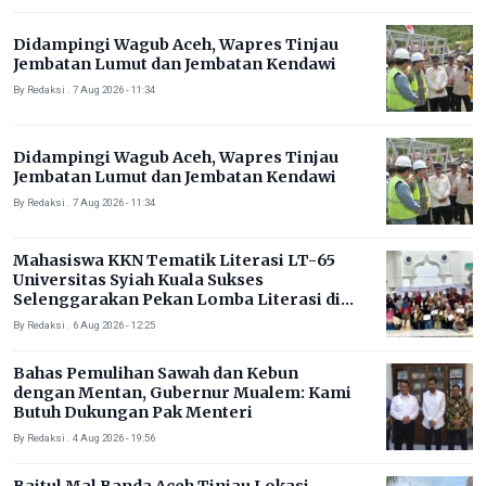
Didampingi Wagub Aceh, Wapres Tinjau
Jembatan Lumut dan Jembatan Kendawi
By Redaksi . 7 Aug 2026 - 11:34
Didampingi Wagub Aceh, Wapres Tinjau
Jembatan Lumut dan Jembatan Kendawi
By Redaksi . 7 Aug 2026 - 11:34
Mahasiswa KKN Tematik Literasi LT-65
Universitas Syiah Kuala Sukses
Selenggarakan Pekan Lomba Literasi di
Gampong Rhieng Blang
By Redaksi . 6 Aug 2026 - 12:25
Bahas Pemulihan Sawah dan Kebun
dengan Mentan, Gubernur Mualem: Kami
Butuh Dukungan Pak Menteri
By Redaksi . 4 Aug 2026 - 19:56