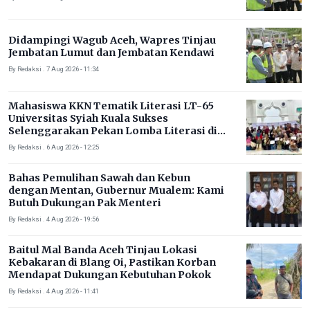
Didampingi Wagub Aceh, Wapres Tinjau
Jembatan Lumut dan Jembatan Kendawi
By Redaksi . 7 Aug 2026 - 11:34
Mahasiswa KKN Tematik Literasi LT-65
Universitas Syiah Kuala Sukses
Selenggarakan Pekan Lomba Literasi di
Gampong Rhieng Blang
By Redaksi . 6 Aug 2026 - 12:25
Bahas Pemulihan Sawah dan Kebun
dengan Mentan, Gubernur Mualem: Kami
Butuh Dukungan Pak Menteri
By Redaksi . 4 Aug 2026 - 19:56
Baitul Mal Banda Aceh Tinjau Lokasi
Kebakaran di Blang Oi, Pastikan Korban
Mendapat Dukungan Kebutuhan Pokok
By Redaksi . 4 Aug 2026 - 11:41