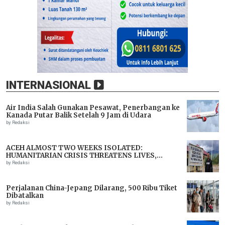
INTERNASIONAL
Air India Salah Gunakan Pesawat, Penerbangan ke
Kanada Putar Balik Setelah 9 Jam di Udara
by Redaksi
ACEH ALMOST TWO WEEKS ISOLATED:
HUMANITARIAN CRISIS THREATENS LIVES,
IMMEDIATE ASSISTANCE URGENTLY NEEDED
by Redaksi
Perjalanan China-Jepang Dilarang, 500 Ribu Tiket
Dibatalkan
by Redaksi