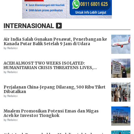
INTERNASIONAL
Air India Salah Gunakan Pesawat, Penerbangan ke
Kanada Putar Balik Setelah 9 Jam di Udara
by Redaksi
ACEH ALMOST TWO WEEKS ISOLATED:
HUMANITARIAN CRISIS THREATENS LIVES,
IMMEDIATE ASSISTANCE URGENTLY NEEDED
by Redaksi
Perjalanan China-Jepang Dilarang, 500 Ribu Tiket
Dibatalkan
by Redaksi
Mualem Promosikan Potensi Emas dan Migas
Aceh ke Investor Tiongkok
by Redaksi