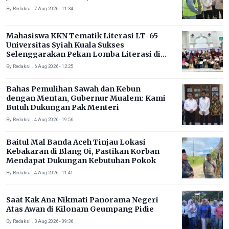
By Redaksi . 7 Aug 2026 - 11:34
Mahasiswa KKN Tematik Literasi LT-65
Universitas Syiah Kuala Sukses
Selenggarakan Pekan Lomba Literasi di
Gampong Rhieng Blang
By Redaksi . 6 Aug 2026 - 12:25
Bahas Pemulihan Sawah dan Kebun
dengan Mentan, Gubernur Mualem: Kami
Butuh Dukungan Pak Menteri
By Redaksi . 4 Aug 2026 - 19:56
Baitul Mal Banda Aceh Tinjau Lokasi
Kebakaran di Blang Oi, Pastikan Korban
Mendapat Dukungan Kebutuhan Pokok
By Redaksi . 4 Aug 2026 - 11:41
Saat Kak Ana Nikmati Panorama Negeri
Atas Awan di Kilonam Geumpang Pidie
By Redaksi . 3 Aug 2026 - 09:36