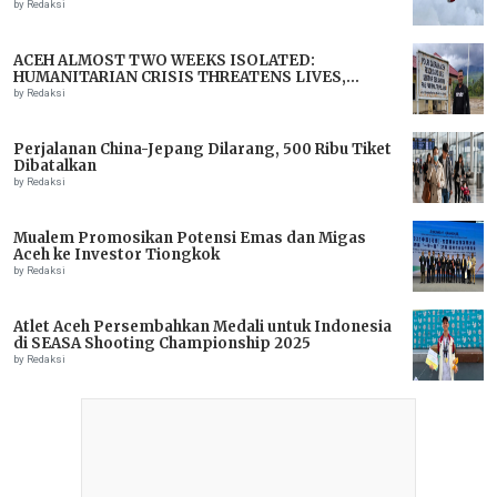
by Redaksi
ACEH ALMOST TWO WEEKS ISOLATED:
HUMANITARIAN CRISIS THREATENS LIVES,
IMMEDIATE ASSISTANCE URGENTLY NEEDED
by Redaksi
Perjalanan China-Jepang Dilarang, 500 Ribu Tiket
Dibatalkan
by Redaksi
Mualem Promosikan Potensi Emas dan Migas
Aceh ke Investor Tiongkok
by Redaksi
Atlet Aceh Persembahkan Medali untuk Indonesia
di SEASA Shooting Championship 2025
by Redaksi