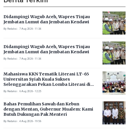
Didampingi Wagub Aceh, Wapres Tinjau
Jembatan Lumut dan Jembatan Kendawi
By Redaksi . 7 Aug 2026 - 11:34
Didampingi Wagub Aceh, Wapres Tinjau
Jembatan Lumut dan Jembatan Kendawi
By Redaksi . 7 Aug 2026 - 11:34
Mahasiswa KKN Tematik Literasi LT-65
Universitas Syiah Kuala Sukses
Selenggarakan Pekan Lomba Literasi di
Gampong Rhieng Blang
By Redaksi . 6 Aug 2026 - 12:25
Bahas Pemulihan Sawah dan Kebun
dengan Mentan, Gubernur Mualem: Kami
Butuh Dukungan Pak Menteri
By Redaksi . 4 Aug 2026 - 19:56