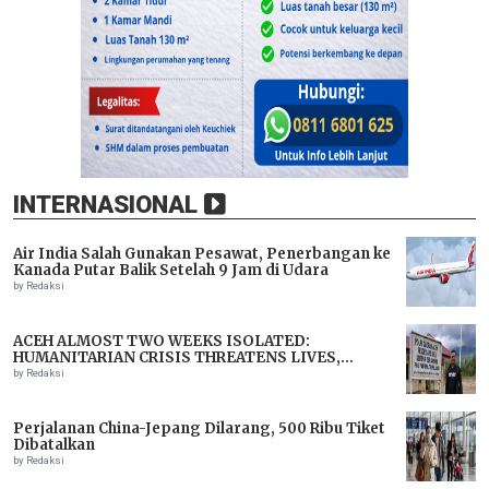
INTERNASIONAL
Air India Salah Gunakan Pesawat, Penerbangan ke
Kanada Putar Balik Setelah 9 Jam di Udara
by Redaksi
ACEH ALMOST TWO WEEKS ISOLATED:
HUMANITARIAN CRISIS THREATENS LIVES,
IMMEDIATE ASSISTANCE URGENTLY NEEDED
by Redaksi
Perjalanan China-Jepang Dilarang, 500 Ribu Tiket
Dibatalkan
by Redaksi