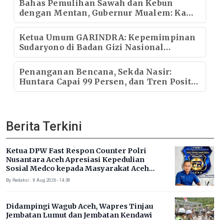
Bahas Pemulihan Sawah dan Kebun
dengan Mentan, Gubernur Mualem: Kami
Butuh Dukungan Pak Menteri
Ketua Umum GARINDRA: Kepemimpinan
Sudaryono di Badan Gizi Nasional
Menentukan Kualitas Generasi dan Arah
Pembangunan Indonesia
Penanganan Bencana, Sekda Nasir:
Huntara Capai 99 Persen, dan Tren Positif
Pemulihan Infrastruktur
Berita Terkini
Ketua DPW Fast Respon Counter Polri
Nusantara Aceh Apresiasi Kepedulian
Sosial Medco kepada Masyarakat Aceh
Timur
By Redaksi . 8 Aug 2026 - 14:38
Didampingi Wagub Aceh, Wapres Tinjau
Jembatan Lumut dan Jembatan Kendawi