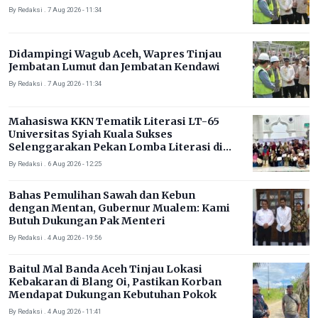
By Redaksi . 7 Aug 2026 - 11:34
Didampingi Wagub Aceh, Wapres Tinjau
Jembatan Lumut dan Jembatan Kendawi
By Redaksi . 7 Aug 2026 - 11:34
Mahasiswa KKN Tematik Literasi LT-65
Universitas Syiah Kuala Sukses
Selenggarakan Pekan Lomba Literasi di
Gampong Rhieng Blang
By Redaksi . 6 Aug 2026 - 12:25
Bahas Pemulihan Sawah dan Kebun
dengan Mentan, Gubernur Mualem: Kami
Butuh Dukungan Pak Menteri
By Redaksi . 4 Aug 2026 - 19:56
Baitul Mal Banda Aceh Tinjau Lokasi
Kebakaran di Blang Oi, Pastikan Korban
Mendapat Dukungan Kebutuhan Pokok
By Redaksi . 4 Aug 2026 - 11:41