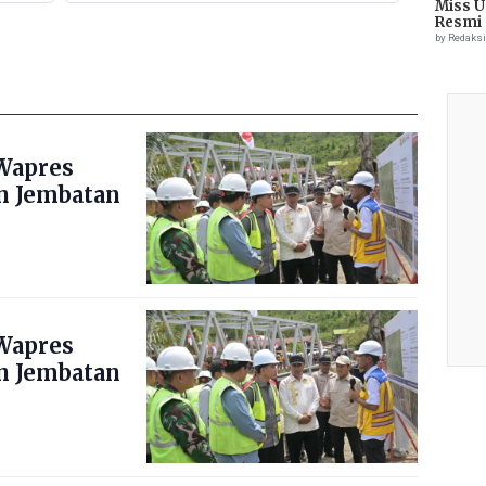
Geumpang Pidie
Miss U
k
Resmi 
by Redaks
Wapres
n Jembatan
Wapres
n Jembatan