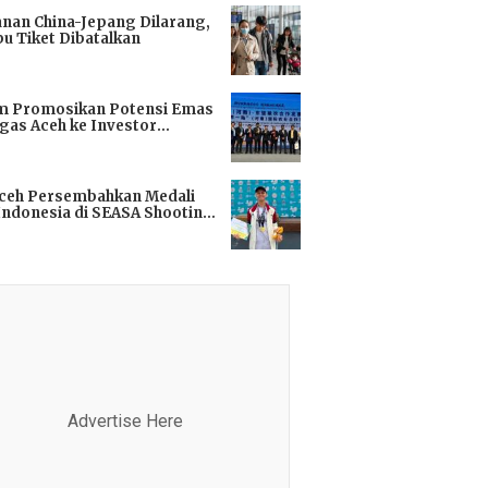
anan China-Jepang Dilarang,
bu Tiket Dibatalkan
i
m Promosikan Potensi Emas
gas Aceh ke Investor
kok
i
Aceh Persembahkan Medali
Indonesia di SEASA Shooting
ionship 2025
i
Advertise Here
Advertis