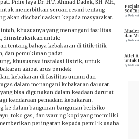
upati Pidie Jaya Dr. H.T. Ahmad Dadek, SH, MH,
Perjal
untuk menerbitkan seruan resmi tentang
500 Ri
by Redaks
ng akan disebarluaskan kepada masyarakat.
rintah, khususnya yang menangani fasilitas
Muale
dan Mi
 diinstruksikan untuk:
Tiong
by Redaks
 tentang bahaya kebakaran di titik-titik
an, dan pemukiman padat.
Atlet 
ng, khususnya instalasi listrik, untuk
untuk 
Champ
by Redaks
bakaran akibat arus pendek.
dam kebakaran di fasilitas umum dan
ugas dalam menangani kebakaran darurat.
r yang bisa digunakan dalam keadaan darurat
 bagi kendaraan pemadam kebakaran.
ng ke dalam bangunan-bangunan berisiko
yu, toko gas, dan warung kopi yang memiliki
uk memberikan peringatan kepada pemilik usaha