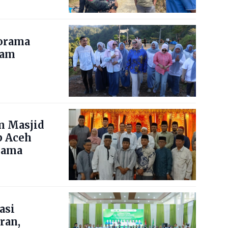
norama
nam
m Masjid
b Aceh
lama
asi
ran,