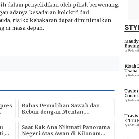
sih dalam penyelidikan oleh pihak berwenang.
ngan adanya kesadaran kolektif dari
uda, risiko kebakaran dapat diminimalkan
STY
ng di masa depan.
Maudy 
Buying
by Redaks
Kisah 
Usaha 
by Redaks
Taylor
Cincin
by Redaks
pres
Bahas Pemulihan Sawah dan
Kebun dengan Mentan,
Travis
Gubernur Mualem: Kami Butuh
× Tru 
Dukungan Pak Menteri
Eagle
by Redaks
au
Saat Kak Ana Nikmati Panorama
i,
Negeri Atas Awan di Kilonam