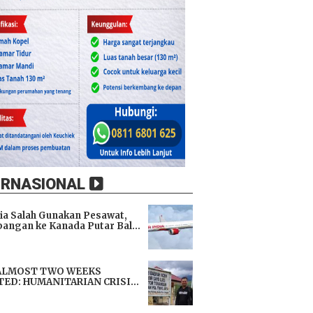
ERNASIONAL
dia Salah Gunakan Pesawat,
angan ke Kanada Putar Balik
h 9 Jam di Udara
i
ALMOST TWO WEEKS
TED: HUMANITARIAN CRISIS
TENS LIVES, IMMEDIATE
i
TANCE URGENTLY NEEDED