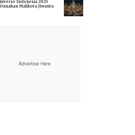
niverse Indonesia 2025
Gunakan Mahkota Jiwanta
i
Advertise Here
Advertis