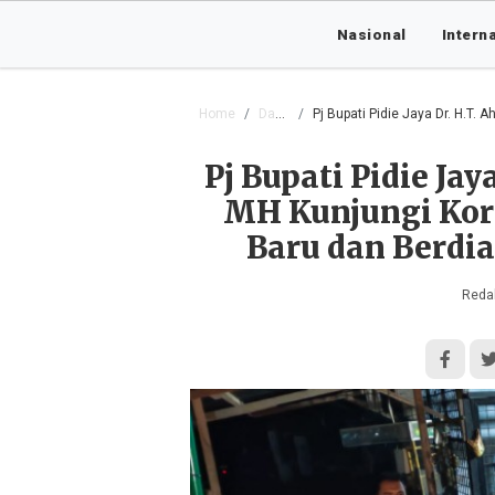
Nasional
Intern
Home
Daerah
Pj Bupati Pidie Jaya Dr. H.T. Ahmad Da
Pj Bupati Pidie Jay
MH Kunjungi Kor
Baru dan Berdi
Redak