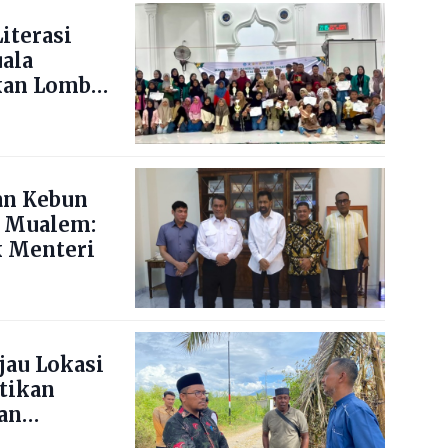
iterasi
uala
kan Lomba
ng Blang
an Kebun
 Mualem:
 Menteri
jau Lokasi
stikan
an