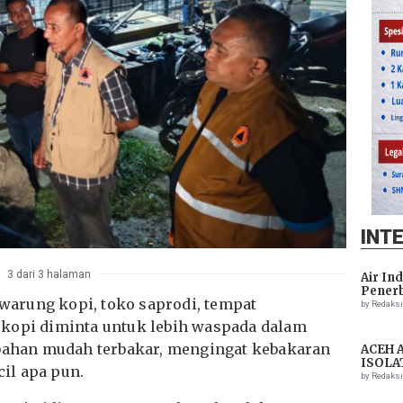
INT
3 dari 3 halaman
Air In
Penerb
i warung kopi, toko saprodi, tempat
Setela
by Redaks
okopi diminta untuk lebih waspada dalam
 bahan mudah terbakar, mengingat kebakaran
ACEH 
ISOLA
cil apa pun.
THREA
by Redaks
ASSIS