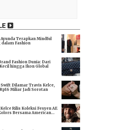
LE
Ayunda Terapkan Mindful
 dalam Fashion
i
Brand Fashion Dunia: Dari
Kecil hingga Ikon Global
i
 Swift Dilamar Travis Kelce,
 Rp16 Miliar Jadi Sorotan
i
 Kelce Rilis Koleksi Fesyen AE
Kolors Bersama American
i