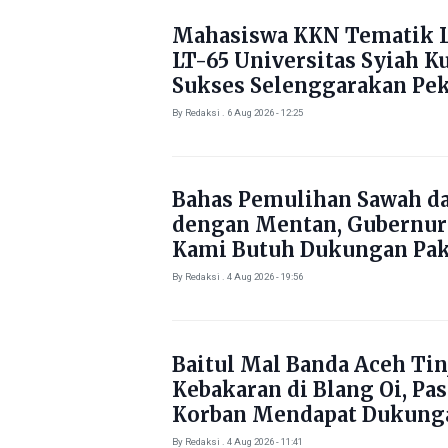
Mahasiswa KKN Tematik L
LT-65 Universitas Syiah K
Sukses Selenggarakan Pe
Literasi di Gampong Rhie
By Redaksi . 6 Aug 2026 - 12:25
Bahas Pemulihan Sawah d
dengan Mentan, Gubernur
Kami Butuh Dukungan Pak
By Redaksi . 4 Aug 2026 - 19:56
Baitul Mal Banda Aceh Tin
Kebakaran di Blang Oi, Pa
Korban Mendapat Dukung
Kebutuhan Pokok
By Redaksi . 4 Aug 2026 - 11:41