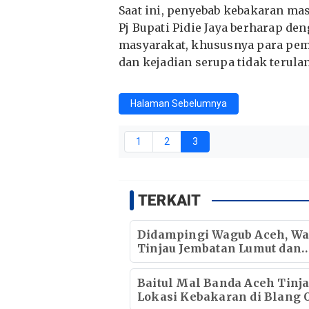
Saat ini, penyebab kebakaran ma
Pj Bupati Pidie Jaya berharap de
masyarakat, khususnya para pem
dan kejadian serupa tidak terula
Halaman Sebelumnya
1
2
3
TERKAIT
Didampingi Wagub Aceh, Wa
Tinjau Jembatan Lumut dan
Jembatan Kendawi
Baitul Mal Banda Aceh Tinj
Lokasi Kebakaran di Blang O