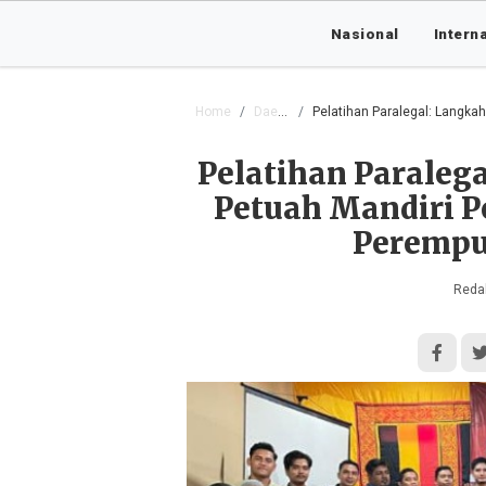
Nasional
Intern
Home
Daerah
Pelatihan Paralegal: Langkah Stra
Pelatihan Paraleg
Petuah Mandiri P
Perempu
Redak