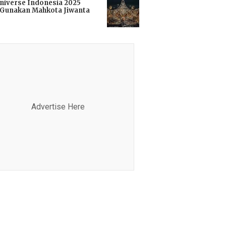
niverse Indonesia 2025
Gunakan Mahkota Jiwanta
i
Advertise Here
Advertis