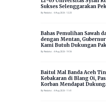
LT-65 Universitas Syiah K
Sukses Selenggarakan Pe
Literasi di Gampong Rhie
By Redaksi . 6 Aug 2026 - 12:25
Bahas Pemulihan Sawah d
dengan Mentan, Gubernur
Kami Butuh Dukungan Pak
By Redaksi . 4 Aug 2026 - 19:56
Baitul Mal Banda Aceh Tin
Kebakaran di Blang Oi, Pa
Korban Mendapat Dukung
Kebutuhan Pokok
By Redaksi . 4 Aug 2026 - 11:41