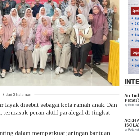
INT
3 dari 3 halaman
Air In
Penerb
ar layak disebut sebagai kota ramah anak. Dan
Setela
by Redaks
, termasuk peran aktif paralegal di tingkat
ACEH 
ISOLA
THREA
by Redaks
enting dalam memperkuat jaringan bantuan
ASSIS