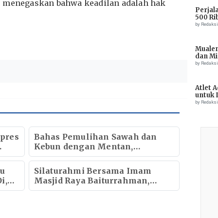
s menegaskan bahwa keadilan adalah hak
Perjal
500 Ri
by Redaks
Muale
dan Mi
Tiong
by Redaks
Atlet 
untuk 
Champ
by Redaks
pres
Bahas Pemulihan Sawah dan
Kebun dengan Mentan,
Gubernur Mualem: Kami Butuh
Dukungan Pak Menteri
au
Silaturahmi Bersama Imam
i,
Masjid Raya Baiturrahman,
Wagub Aceh Perkuat Sinergi
k
dengan Ulama