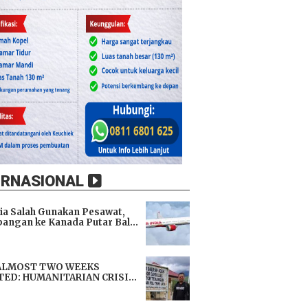
ERNASIONAL
dia Salah Gunakan Pesawat,
angan ke Kanada Putar Balik
h 9 Jam di Udara
i
ALMOST TWO WEEKS
TED: HUMANITARIAN CRISIS
TENS LIVES, IMMEDIATE
i
TANCE URGENTLY NEEDED