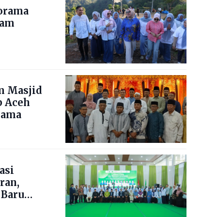
norama
nam
m Masjid
b Aceh
lama
asi
ran,
 Baru