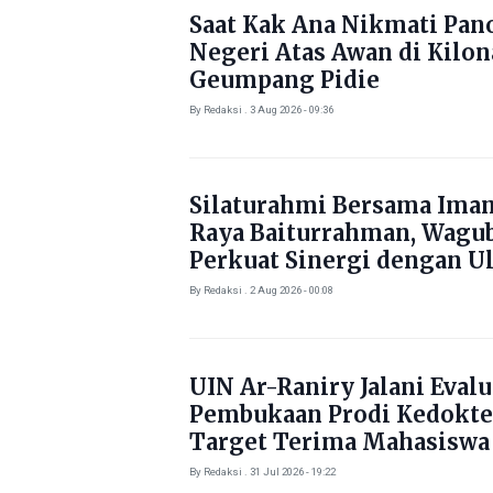
Saat Kak Ana Nikmati Pa
Negeri Atas Awan di Kilo
Geumpang Pidie
By Redaksi . 3 Aug 2026 - 09:36
Silaturahmi Bersama Ima
Raya Baiturrahman, Wagu
Perkuat Sinergi dengan U
By Redaksi . 2 Aug 2026 - 00:08
UIN Ar-Raniry Jalani Evalu
Pembukaan Prodi Kedokte
Target Terima Mahasiswa
Tahun Ini
By Redaksi . 31 Jul 2026 - 19:22