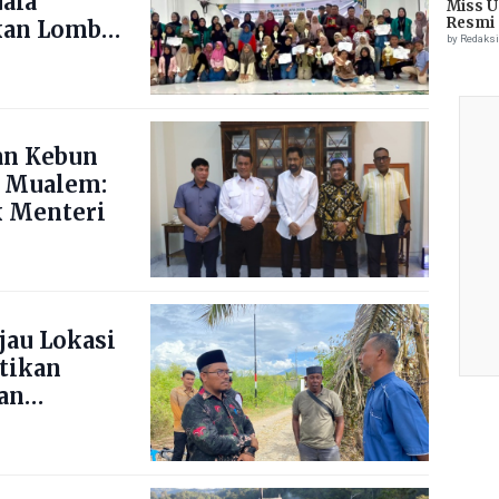
uala
Miss U
Resmi 
kan Lomba
by Redaks
ng Blang
an Kebun
 Mualem:
 Menteri
jau Lokasi
stikan
an