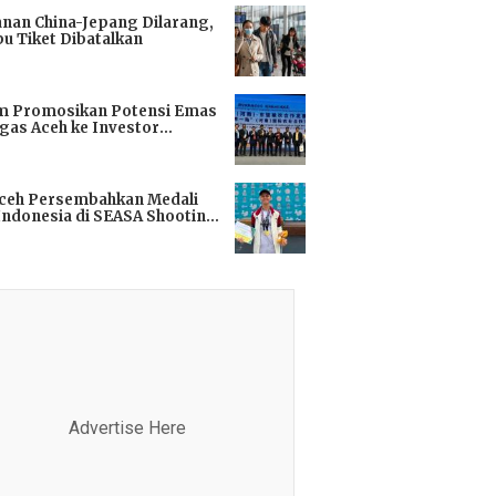
anan China-Jepang Dilarang,
bu Tiket Dibatalkan
i
m Promosikan Potensi Emas
gas Aceh ke Investor
kok
i
Aceh Persembahkan Medali
Indonesia di SEASA Shooting
ionship 2025
i
Advertise Here
Advertis