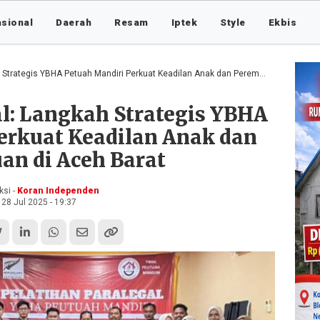
asional
Daerah
Resam
Iptek
Style
Ekbis
tegis YBHA Petuah Mandiri Perkuat Keadilan Anak dan Perempuan di Aceh Barat
al: Langkah Strategis YBHA
erkuat Keadilan Anak dan
an di Aceh Barat
si -
Koran Independen
28 Jul 2025 - 19:37