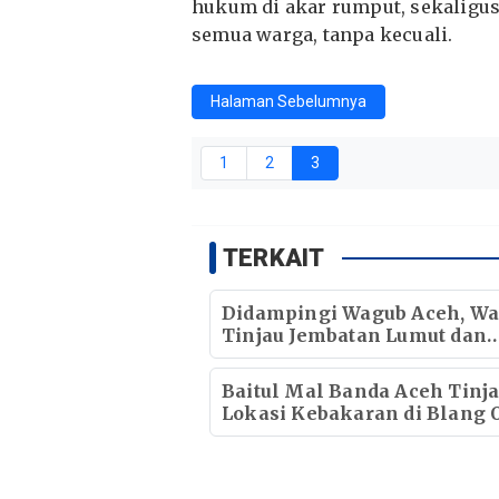
hukum di akar rumput, sekaligu
semua warga, tanpa kecuali.
Halaman Sebelumnya
1
2
3
TERKAIT
Didampingi Wagub Aceh, Wa
Tinjau Jembatan Lumut dan
Jembatan Kendawi
Baitul Mal Banda Aceh Tinj
Lokasi Kebakaran di Blang O
Pastikan Korban Mendapat
Dukungan Kebutuhan Poko