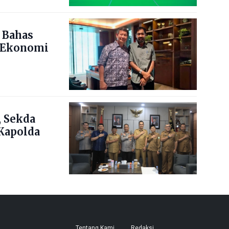
 Bahas
 Ekonomi
 Sekda
Kapolda
Tentang Kami
Redaksi