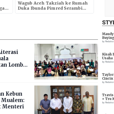
Wagub Aceh Takziah ke Rumah
ngan
Duka Ibunda Pimred Serambi
Indonesia
STY
Maudy 
Buying
by Redaks
iterasi
Kisah 
uala
Usaha 
by Redaks
kan Lomba
ng Blang
Taylor
Cincin
by Redaks
an Kebun
Travis
× Tru 
 Mualem:
Eagle
by Redaks
 Menteri