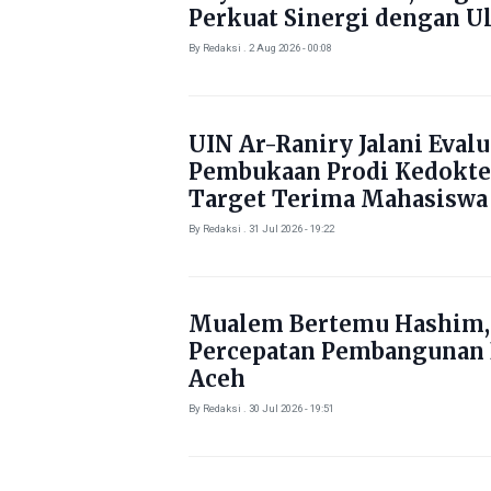
Perkuat Sinergi dengan U
By Redaksi . 2 Aug 2026 - 00:08
UIN Ar-Raniry Jalani Evalu
Pembukaan Prodi Kedokte
Target Terima Mahasiswa
Tahun Ini
By Redaksi . 31 Jul 2026 - 19:22
Mualem Bertemu Hashim,
Percepatan Pembangunan
Aceh
By Redaksi . 30 Jul 2026 - 19:51