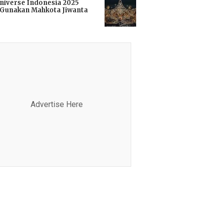
niverse Indonesia 2025
Gunakan Mahkota Jiwanta
i
Advertise Here
Advertis