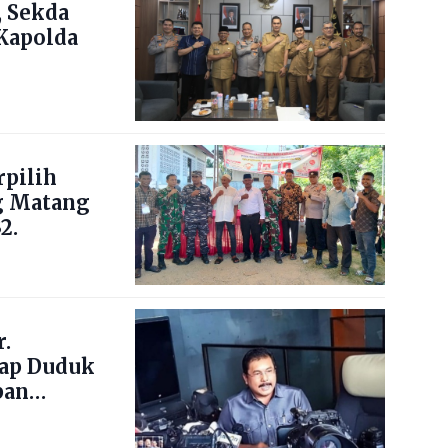
 Sekda
Kapolda
pilih
g Matang
2.
.
ap Duduk
pan