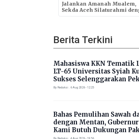
dengan Ulama
Jalankan Amanah Mualem,
Sekda Aceh Silaturahmi de
Kapolda Aceh
Berita Terkini
Mahasiswa KKN Tematik L
LT-65 Universitas Syiah K
Sukses Selenggarakan Pe
Literasi di Gampong Rhie
By Redaksi . 6 Aug 2026 - 12:25
Bahas Pemulihan Sawah d
dengan Mentan, Gubernur
Kami Butuh Dukungan Pak
By Redaksi . 4 Aug 2026 - 19:56