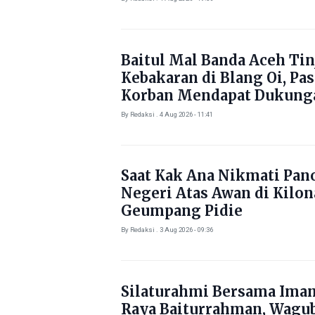
Baitul Mal Banda Aceh Tin
Kebakaran di Blang Oi, Pa
Korban Mendapat Dukung
Kebutuhan Pokok
By Redaksi . 4 Aug 2026 - 11:41
Saat Kak Ana Nikmati Pa
Negeri Atas Awan di Kilo
Geumpang Pidie
By Redaksi . 3 Aug 2026 - 09:36
Silaturahmi Bersama Ima
Raya Baiturrahman, Wagu