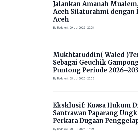
Jalankan Amanah Mualem,
Aceh Silaturahmi dengan 
Aceh
By Redaksi . 29 Jul 2026 - 20:08
Mukhtaruddin( Waled )Ter
Sebagai Geuchik Gampon
Puntong Periode 2026–203
By Redaksi . 28 Jul 2026 - 20:05
Eksklusif: Kuasa Hukum Dr
Santrawan Paparang Ungk
Perkara Dugaan Penggela
Kendaraan Rp1,5 Miliar
By Redaksi . 28 Jul 2026 - 15:39