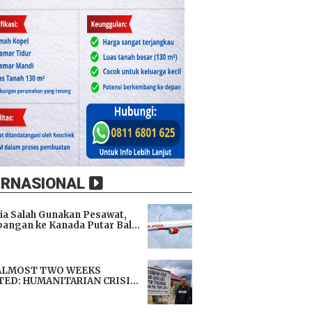
ERNASIONAL
dia Salah Gunakan Pesawat,
angan ke Kanada Putar Balik
h 9 Jam di Udara
i
ALMOST TWO WEEKS
TED: HUMANITARIAN CRISIS
TENS LIVES, IMMEDIATE
i
TANCE URGENTLY NEEDED