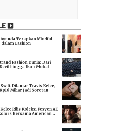
LE
Ayunda Terapkan Mindful
 dalam Fashion
i
Brand Fashion Dunia: Dari
Kecil hingga Ikon Global
i
 Swift Dilamar Travis Kelce,
 Rp16 Miliar Jadi Sorotan
i
 Kelce Rilis Koleksi Fesyen AE
Kolors Bersama American
i