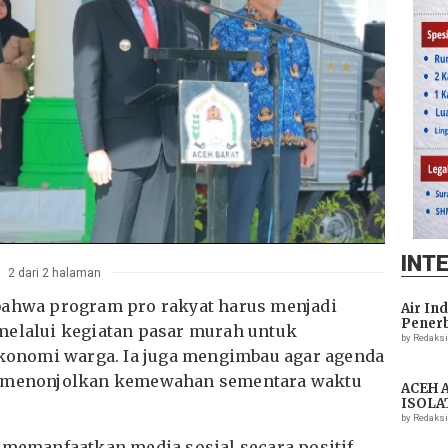
INT
2 dari 2 halaman
bahwa program pro rakyat harus menjadi
Air In
Penerb
melalui kegiatan pasar murah untuk
Setela
by Redaks
onomi warga. Ia juga mengimbau agar agenda
au menonjolkan kemewahan sementara waktu
ACEH 
ISOLA
THREA
by Redaks
ASSIS
 memanfaatkan media sosial secara positif,