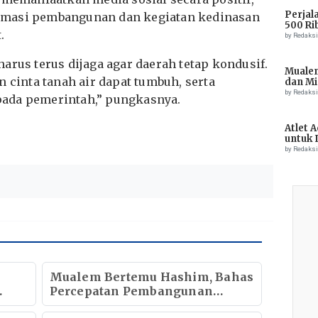
Perjal
rmasi pembangunan dan kegiatan kedinasan
500 Ri
.
by Redaks
arus terus dijaga agar daerah tetap kondusif.
Muale
n cinta tanah air dapat tumbuh, serta
dan Mi
Tiong
by Redaks
ada pemerintah,” pungkasnya.
Atlet 
untuk 
Champ
by Redaks
Mualem Bertemu Hashim, Bahas
Percepatan Pembangunan
Ekonomi Aceh