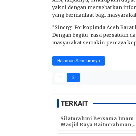
yakni dengan menyebarkan info
yang bermanfaat bagi masyarakat
“Sinergi Forkopimda Aceh Barat h
Dengan begitu, rasa persatuan da
masyarakat semakin percaya kep
Halaman Sebelumnya
1
2
TERKAIT
Silaturahmi Bersama Imam
Masjid Raya Baiturrahman,
Wagub Aceh Perkuat Sinergi