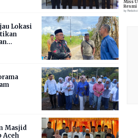
Miss U
Resmi 
by Redaks
jau Lokasi
stikan
an
norama
nam
m Masjid
b Aceh