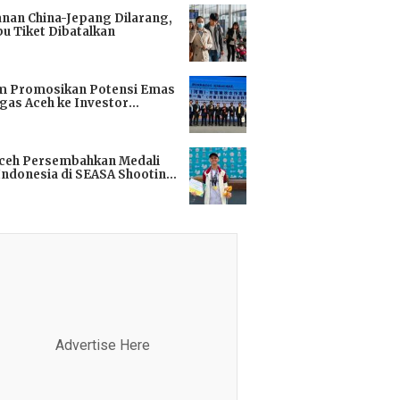
anan China-Jepang Dilarang,
bu Tiket Dibatalkan
i
m Promosikan Potensi Emas
gas Aceh ke Investor
kok
i
Aceh Persembahkan Medali
Indonesia di SEASA Shooting
ionship 2025
i
Advertise Here
Advertis