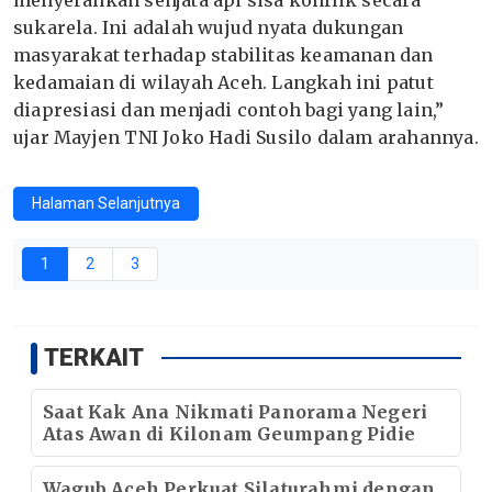
menyerahkan senjata api sisa konflik secara
sukarela. Ini adalah wujud nyata dukungan
masyarakat terhadap stabilitas keamanan dan
kedamaian di wilayah Aceh. Langkah ini patut
diapresiasi dan menjadi contoh bagi yang lain,”
ujar Mayjen TNI Joko Hadi Susilo dalam arahannya.
Halaman Selanjutnya
1
2
3
TERKAIT
Saat Kak Ana Nikmati Panorama Negeri
Atas Awan di Kilonam Geumpang Pidie
Wagub Aceh Perkuat Silaturahmi dengan