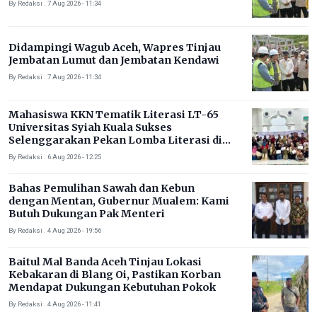
By Redaksi . 7 Aug 2026 - 11:34
Didampingi Wagub Aceh, Wapres Tinjau
Jembatan Lumut dan Jembatan Kendawi
By Redaksi . 7 Aug 2026 - 11:34
Mahasiswa KKN Tematik Literasi LT-65
Universitas Syiah Kuala Sukses
Selenggarakan Pekan Lomba Literasi di
Gampong Rhieng Blang
By Redaksi . 6 Aug 2026 - 12:25
Bahas Pemulihan Sawah dan Kebun
dengan Mentan, Gubernur Mualem: Kami
Butuh Dukungan Pak Menteri
By Redaksi . 4 Aug 2026 - 19:56
Baitul Mal Banda Aceh Tinjau Lokasi
Kebakaran di Blang Oi, Pastikan Korban
Mendapat Dukungan Kebutuhan Pokok
By Redaksi . 4 Aug 2026 - 11:41