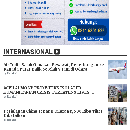
INTERNASIONAL
Air India Salah Gunakan Pesawat, Penerbangan ke
Kanada Putar Balik Setelah 9 Jam di Udara
by Redaksi
ACEH ALMOST TWO WEEKS ISOLATED:
HUMANITARIAN CRISIS THREATENS LIVES,
IMMEDIATE ASSISTANCE URGENTLY NEEDED
by Redaksi
Perjalanan China-Jepang Dilarang, 500 Ribu Tiket
Dibatalkan
by Redaksi