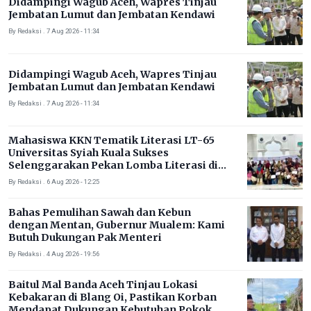
Didampingi Wagub Aceh, Wapres Tinjau
Jembatan Lumut dan Jembatan Kendawi
By Redaksi . 7 Aug 2026 - 11:34
Didampingi Wagub Aceh, Wapres Tinjau
Jembatan Lumut dan Jembatan Kendawi
By Redaksi . 7 Aug 2026 - 11:34
Mahasiswa KKN Tematik Literasi LT-65
Universitas Syiah Kuala Sukses
Selenggarakan Pekan Lomba Literasi di
Gampong Rhieng Blang
By Redaksi . 6 Aug 2026 - 12:25
Bahas Pemulihan Sawah dan Kebun
dengan Mentan, Gubernur Mualem: Kami
Butuh Dukungan Pak Menteri
By Redaksi . 4 Aug 2026 - 19:56
Baitul Mal Banda Aceh Tinjau Lokasi
Kebakaran di Blang Oi, Pastikan Korban
Mendapat Dukungan Kebutuhan Pokok