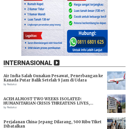
INTERNASIONAL
Air India Salah Gunakan Pesawat, Penerbangan ke
Kanada Putar Balik Setelah 9 Jam di Udara
by Redaksi
ACEH ALMOST TWO WEEKS ISOLATED:
HUMANITARIAN CRISIS THREATENS LIVES,
IMMEDIATE ASSISTANCE URGENTLY NEEDED
by Redaksi
Perjalanan China-Jepang Dilarang, 500 Ribu Tiket
Dibatalkan