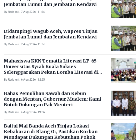
Jembatan Lumut dan Jembatan Kendawi
By Redaksi . 7 Aug 2026 - 11:34
Didampingi Wagub Aceh, Wapres Tinjau
Jembatan Lumut dan Jembatan Kendawi
By Redaksi . 7 Aug 2026 - 11:34
Mahasiswa KKN Tematik Literasi LT-65
Universitas Syiah Kuala Sukses
Selenggarakan Pekan Lomba Literasi di
Gampong Rhieng Blang
By Redaksi . 6 Aug 2026 - 12:25
Bahas Pemulihan Sawah dan Kebun
dengan Mentan, Gubernur Mualem: Kami
Butuh Dukungan Pak Menteri
By Redaksi . 4 Aug 2026 - 19:56
Baitul Mal Banda Aceh Tinjau Lokasi
Kebakaran di Blang Oi, Pastikan Korban
Mendapat Dukungan Kebutuhan Pokok