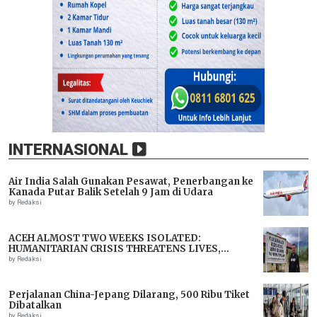
INTERNASIONAL
Air India Salah Gunakan Pesawat, Penerbangan ke
Kanada Putar Balik Setelah 9 Jam di Udara
by Redaksi
ACEH ALMOST TWO WEEKS ISOLATED:
HUMANITARIAN CRISIS THREATENS LIVES,
IMMEDIATE ASSISTANCE URGENTLY NEEDED
by Redaksi
Perjalanan China-Jepang Dilarang, 500 Ribu Tiket
Dibatalkan
by Redaksi