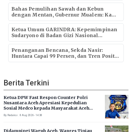
Bahas Pemulihan Sawah dan Kebun
dengan Mentan, Gubernur Mualem: Kami
Butuh Dukungan Pak Menteri
Ketua Umum GARINDRA: Kepemimpinan
Sudaryono di Badan Gizi Nasional
Menentukan Kualitas Generasi dan Arah
Pembangunan Indonesia
Penanganan Bencana, Sekda Nasir:
Huntara Capai 99 Persen, dan Tren Positif
Pemulihan Infrastruktur
Berita Terkini
Ketua DPW Fast Respon Counter Polri
Nusantara Aceh Apresiasi Kepedulian
Sosial Medco kepada Masyarakat Aceh
Timur
By Redaksi . 8 Aug 2026 - 14:38
Didampingi Wagub Aceh, Wapres Tinjau