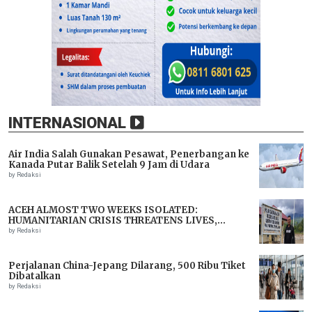
INTERNASIONAL
Air India Salah Gunakan Pesawat, Penerbangan ke
Kanada Putar Balik Setelah 9 Jam di Udara
by Redaksi
ACEH ALMOST TWO WEEKS ISOLATED:
HUMANITARIAN CRISIS THREATENS LIVES,
IMMEDIATE ASSISTANCE URGENTLY NEEDED
by Redaksi
Perjalanan China-Jepang Dilarang, 500 Ribu Tiket
Dibatalkan
by Redaksi