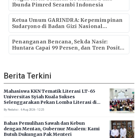
Ibunda Pimred Serambi Indonesia
Ketua Umum GARINDRA: Kepemimpinan
Sudaryono di Badan Gizi Nasional
Menentukan Kualitas Generasi dan Arah
Pembangunan Indonesia
Penanganan Bencana, Sekda Nasir:
Huntara Capai 99 Persen, dan Tren Positif
Pemulihan Infrastruktur
Berita Terkini
Mahasiswa KKN Tematik Literasi LT-65
Universitas Syiah Kuala Sukses
Selenggarakan Pekan Lomba Literasi di
Gampong Rhieng Blang
By Redaksi . 6 Aug 2026 - 12:25
Bahas Pemulihan Sawah dan Kebun
dengan Mentan, Gubernur Mualem: Kami
Butuh Dukungan Pak Menteri