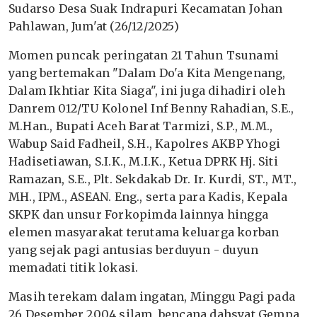
Sudarso Desa Suak Indrapuri Kecamatan Johan
Pahlawan, Jum'at (26/12/2025)
Momen puncak peringatan 21 Tahun Tsunami
yang bertemakan "Dalam Do'a Kita Mengenang,
Dalam Ikhtiar Kita Siaga", ini juga dihadiri oleh
Danrem 012/TU Kolonel Inf Benny Rahadian, S.E.,
M.Han., Bupati Aceh Barat Tarmizi, S.P., M.M.,
Wabup Said Fadheil, S.H., Kapolres AKBP Yhogi
Hadisetiawan, S.I.K., M.I.K., Ketua DPRK Hj. Siti
Ramazan, S.E., Plt. Sekdakab Dr. Ir. Kurdi, ST., MT.,
MH., IPM., ASEAN. Eng., serta para Kadis, Kepala
SKPK dan unsur Forkopimda lainnya hingga
elemen masyarakat terutama keluarga korban
yang sejak pagi antusias berduyun - duyun
memadati titik lokasi.
Masih terekam dalam ingatan, Minggu Pagi pada
26 Desember 2004 silam, bencana dahsyat Gempa