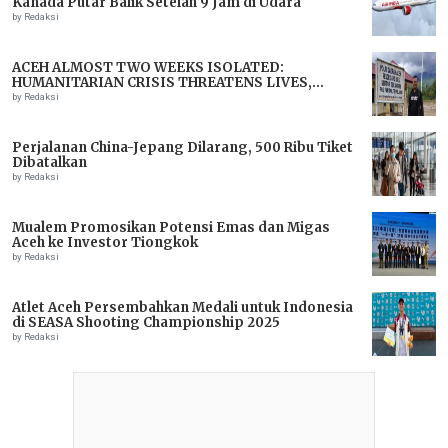
Kanada Putar Balik Setelah 9 Jam di Udara
by Redaksi
ACEH ALMOST TWO WEEKS ISOLATED:
HUMANITARIAN CRISIS THREATENS LIVES,
IMMEDIATE ASSISTANCE URGENTLY NEEDED
by Redaksi
Perjalanan China-Jepang Dilarang, 500 Ribu Tiket
Dibatalkan
by Redaksi
Mualem Promosikan Potensi Emas dan Migas
Aceh ke Investor Tiongkok
by Redaksi
Atlet Aceh Persembahkan Medali untuk Indonesia
di SEASA Shooting Championship 2025
by Redaksi