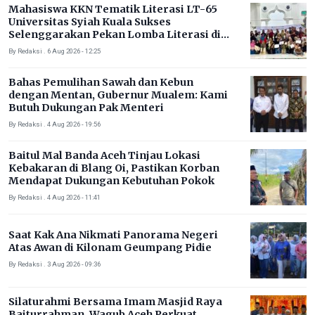
Mahasiswa KKN Tematik Literasi LT-65
Universitas Syiah Kuala Sukses
Selenggarakan Pekan Lomba Literasi di
Gampong Rhieng Blang
By Redaksi . 6 Aug 2026 - 12:25
Bahas Pemulihan Sawah dan Kebun
dengan Mentan, Gubernur Mualem: Kami
Butuh Dukungan Pak Menteri
By Redaksi . 4 Aug 2026 - 19:56
Baitul Mal Banda Aceh Tinjau Lokasi
Kebakaran di Blang Oi, Pastikan Korban
Mendapat Dukungan Kebutuhan Pokok
By Redaksi . 4 Aug 2026 - 11:41
Saat Kak Ana Nikmati Panorama Negeri
Atas Awan di Kilonam Geumpang Pidie
By Redaksi . 3 Aug 2026 - 09:36
Silaturahmi Bersama Imam Masjid Raya
Baiturrahman, Wagub Aceh Perkuat