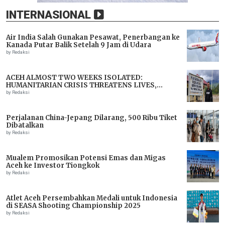
INTERNASIONAL
Air India Salah Gunakan Pesawat, Penerbangan ke
Kanada Putar Balik Setelah 9 Jam di Udara
by Redaksi
ACEH ALMOST TWO WEEKS ISOLATED:
HUMANITARIAN CRISIS THREATENS LIVES,
IMMEDIATE ASSISTANCE URGENTLY NEEDED
by Redaksi
Perjalanan China-Jepang Dilarang, 500 Ribu Tiket
Dibatalkan
by Redaksi
Mualem Promosikan Potensi Emas dan Migas
Aceh ke Investor Tiongkok
by Redaksi
Atlet Aceh Persembahkan Medali untuk Indonesia
di SEASA Shooting Championship 2025
by Redaksi