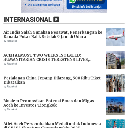
INTERNASIONAL
Air India Salah Gunakan Pesawat, Penerbangan ke
Kanada Putar Balik Setelah 9 Jam di Udara
by Redaksi
ACEH ALMOST TWO WEEKS ISOLATED:
HUMANITARIAN CRISIS THREATENS LIVES,
IMMEDIATE ASSISTANCE URGENTLY NEEDED
by Redaksi
Perjalanan China-Jepang Dilarang, 500 Ribu Tiket
Dibatalkan
by Redaksi
Mualem Promosikan Potensi Emas dan Migas
Aceh ke Investor Tiongkok
by Redaksi
Atlet Aceh Persembahkan Medali untuk Indonesia