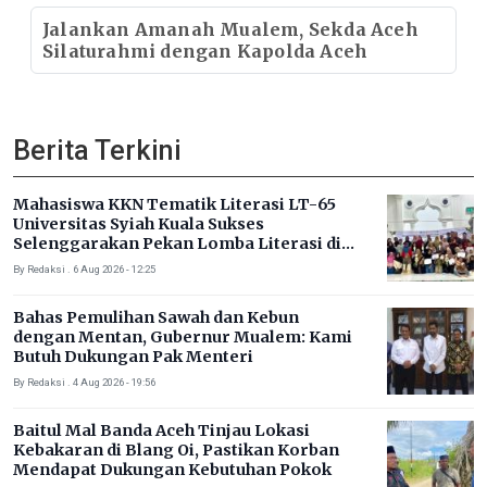
Jalankan Amanah Mualem, Sekda Aceh
Silaturahmi dengan Kapolda Aceh
Berita Terkini
Mahasiswa KKN Tematik Literasi LT-65
Universitas Syiah Kuala Sukses
Selenggarakan Pekan Lomba Literasi di
Gampong Rhieng Blang
By Redaksi . 6 Aug 2026 - 12:25
Bahas Pemulihan Sawah dan Kebun
dengan Mentan, Gubernur Mualem: Kami
Butuh Dukungan Pak Menteri
By Redaksi . 4 Aug 2026 - 19:56
Baitul Mal Banda Aceh Tinjau Lokasi
Kebakaran di Blang Oi, Pastikan Korban
Mendapat Dukungan Kebutuhan Pokok