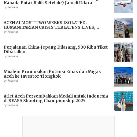
Kanada Putar Balik Setelah 9 Jam di Udara
by Redaksi
ACEH ALMOST TWO WEEKS ISOLATED:
HUMANITARIAN CRISIS THREATENS LIVES,
IMMEDIATE ASSISTANCE URGENTLY NEEDED
by Redaksi
Perjalanan China-Jepang Dilarang, 500 Ribu Tiket
Dibatalkan
by Redaksi
Mualem Promosikan Potensi Emas dan Migas
Aceh ke Investor Tiongkok
by Redaksi
Atlet Aceh Persembahkan Medali untuk Indonesia
di SEASA Shooting Championship 2025
by Redaksi