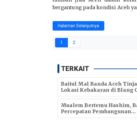
bergantung pada kondisi Aceh yang
Halaman Selanjutnya
1
2
TERKAIT
Baitul Mal Banda Aceh Tinj
Lokasi Kebakaran di Blang O
Pastikan Korban Mendapat
Dukungan Kebutuhan Poko
Mualem Bertemu Hashim, B
Percepatan Pembangunan
Ekonomi Aceh