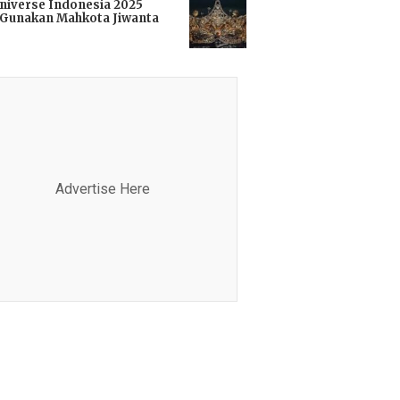
niverse Indonesia 2025
Gunakan Mahkota Jiwanta
i
Advertise Here
Advertis