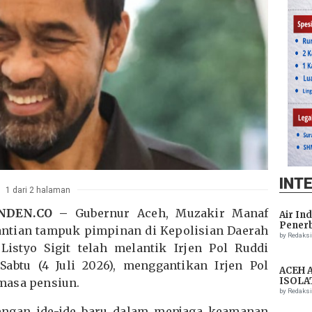
INT
1 dari 2 halaman
ENDEN.CO –
Gubernur Aceh, Muzakir Manaf
Air In
Penerb
ntian tampuk pimpinan di Kepolisian Daerah
Setela
by Redaks
 Listyo Sigit telah melantik Irjen Pol Ruddi
abtu (4 Juli 2026), menggantikan Irjen Pol
ACEH 
ISOLA
masa pensiun.
THREA
by Redaks
ASSIS
engan ide-ide baru dalam menjaga keamanan