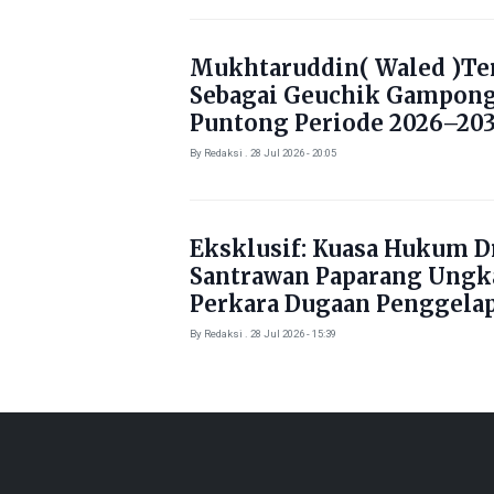
Mukhtaruddin( Waled )Ter
Sebagai Geuchik Gampon
Puntong Periode 2026–203
By Redaksi . 28 Jul 2026 - 20:05
Eksklusif: Kuasa Hukum Dr
Santrawan Paparang Ungk
Perkara Dugaan Penggela
Kendaraan Rp1,5 Miliar
By Redaksi . 28 Jul 2026 - 15:39