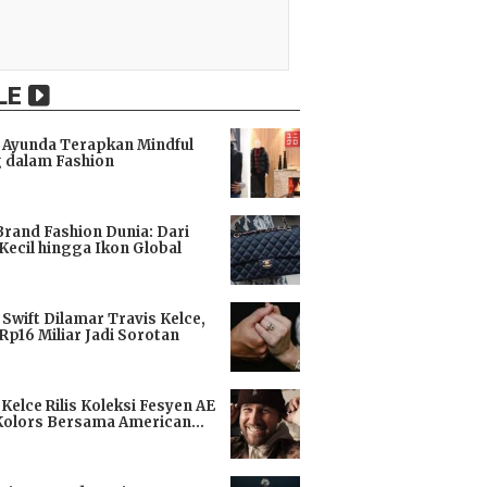
LE
Ayunda Terapkan Mindful
 dalam Fashion
i
Brand Fashion Dunia: Dari
Kecil hingga Ikon Global
i
 Swift Dilamar Travis Kelce,
 Rp16 Miliar Jadi Sorotan
i
 Kelce Rilis Koleksi Fesyen AE
Kolors Bersama American
i