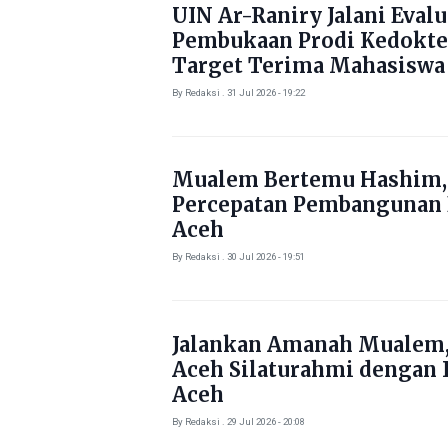
UIN Ar-Raniry Jalani Evalu
Pembukaan Prodi Kedokte
Target Terima Mahasiswa
Tahun Ini
By Redaksi . 31 Jul 2026 - 19:22
Mualem Bertemu Hashim,
Percepatan Pembangunan
Aceh
By Redaksi . 30 Jul 2026 - 19:51
Jalankan Amanah Mualem,
Aceh Silaturahmi dengan 
Aceh
By Redaksi . 29 Jul 2026 - 20:08