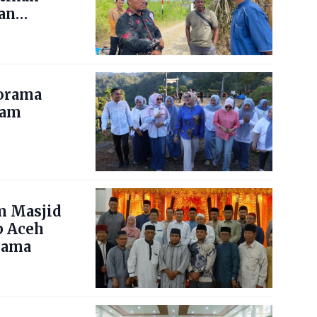
an
norama
nam
m Masjid
b Aceh
lama