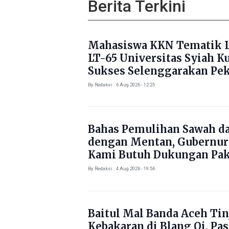
Berita Terkini
Mahasiswa KKN Tematik L
LT-65 Universitas Syiah K
Sukses Selenggarakan Pe
Literasi di Gampong Rhie
By Redaksi . 6 Aug 2026 - 12:25
Bahas Pemulihan Sawah d
dengan Mentan, Gubernur
Kami Butuh Dukungan Pak
By Redaksi . 4 Aug 2026 - 19:56
Baitul Mal Banda Aceh Tin
Kebakaran di Blang Oi, Pa