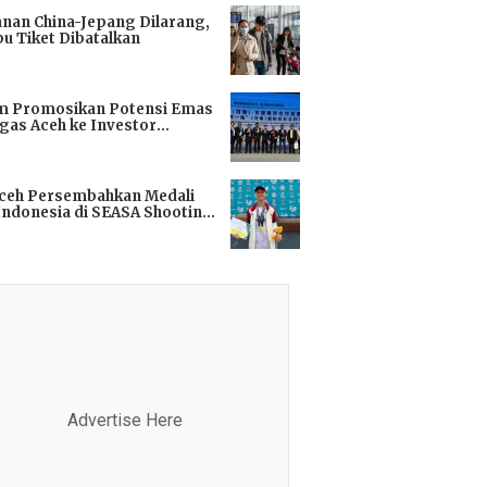
anan China-Jepang Dilarang,
bu Tiket Dibatalkan
i
m Promosikan Potensi Emas
gas Aceh ke Investor
kok
i
Aceh Persembahkan Medali
Indonesia di SEASA Shooting
ionship 2025
i
Advertise Here
Advertis