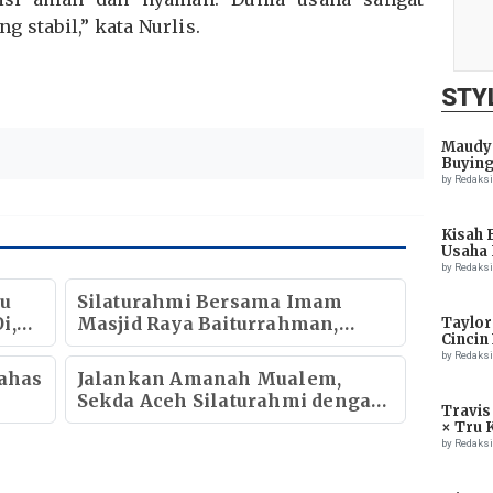
 stabil,” kata Nurlis.
STY
Maudy 
Buying
by Redaks
Kisah 
Usaha 
by Redaks
au
Silaturahmi Bersama Imam
i,
Masjid Raya Baiturrahman,
Taylor
Cincin
Wagub Aceh Perkuat Sinergi
by Redaks
k
dengan Ulama
ahas
Jalankan Amanah Mualem,
Sekda Aceh Silaturahmi dengan
Travis
Kapolda Aceh
× Tru 
Eagle
by Redaks