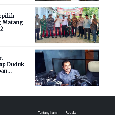
pilih
g Matang
2.
.
ap Duduk
pan
Tentang Kami
Redaksi