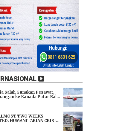
ERNASIONAL
dia Salah Gunakan Pesawat,
angan ke Kanada Putar Balik
h 9 Jam di Udara
i
ALMOST TWO WEEKS
TED: HUMANITARIAN CRISIS
TENS LIVES, IMMEDIATE
i
TANCE URGENTLY NEEDED