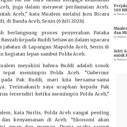
Perjal
Aceh, juga dalam merawat perdamaian Aceh.
500 Ri
ntah Aceh,” kata Mualem melalui Juru Bicara
by Redaks
, di Banda Aceh, Senin (6 Juli 2026).
Muale
ah berlangsung proses penyerahan Pataka
dan Mi
Tiong
by Redaks
 Basyah kepada Ruddi Setiawan dalam upacara
a jabatan di Lapangan Mapolda Aceh, Senin (6
Atlet 
an kegiatan lepas sambut Polda Aceh.
untuk 
Champ
by Redaks
Mualem meyakini bahwa Ruddi adalah sosok
 tepat memimpin Polda Aceh. “Gubernur
pada Pak Ruddi, mari kita bersama-sama
ya. Terimakasih saya ucapkan kepada Pak
na tersendiri ketika memimpin Polda Aceh,”
em, kata Nurlis, Polda Aceh sangat penting
 dan kenyamanan di Aceh. “Ekonomi akan
isi aman dan nyaman. Dunia usaha sangat