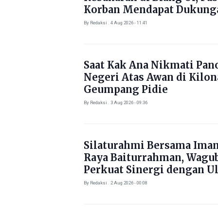
Korban Mendapat Dukung
Kebutuhan Pokok
By Redaksi . 4 Aug 2026 - 11:41
Saat Kak Ana Nikmati Pa
Negeri Atas Awan di Kilo
Geumpang Pidie
By Redaksi . 3 Aug 2026 - 09:36
Silaturahmi Bersama Ima
Raya Baiturrahman, Wagu
Perkuat Sinergi dengan U
By Redaksi . 2 Aug 2026 - 00:08