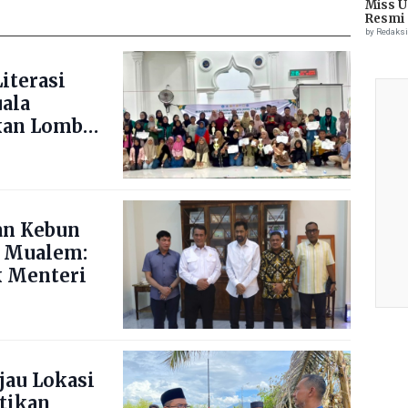
Miss U
Resmi 
by Redaks
iterasi
uala
kan Lomba
ng Blang
an Kebun
 Mualem:
 Menteri
jau Lokasi
stikan