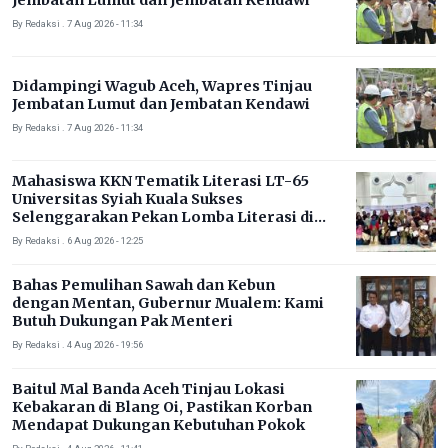
Jembatan Lumut dan Jembatan Kendawi
By Redaksi . 7 Aug 2026 - 11:34
Didampingi Wagub Aceh, Wapres Tinjau
Jembatan Lumut dan Jembatan Kendawi
By Redaksi . 7 Aug 2026 - 11:34
Mahasiswa KKN Tematik Literasi LT-65
Universitas Syiah Kuala Sukses
Selenggarakan Pekan Lomba Literasi di
Gampong Rhieng Blang
By Redaksi . 6 Aug 2026 - 12:25
Bahas Pemulihan Sawah dan Kebun
dengan Mentan, Gubernur Mualem: Kami
Butuh Dukungan Pak Menteri
By Redaksi . 4 Aug 2026 - 19:56
Baitul Mal Banda Aceh Tinjau Lokasi
Kebakaran di Blang Oi, Pastikan Korban
Mendapat Dukungan Kebutuhan Pokok