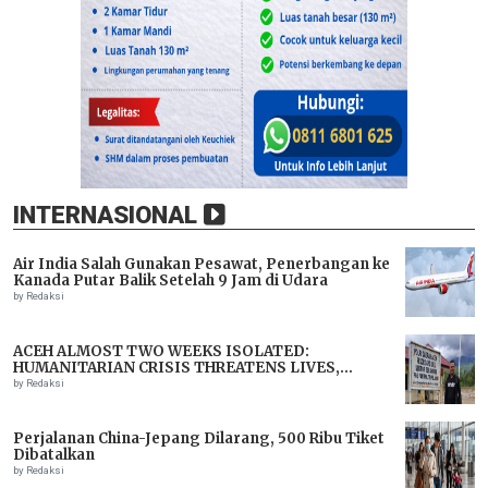
INTERNASIONAL
Air India Salah Gunakan Pesawat, Penerbangan ke
Kanada Putar Balik Setelah 9 Jam di Udara
by Redaksi
ACEH ALMOST TWO WEEKS ISOLATED:
HUMANITARIAN CRISIS THREATENS LIVES,
IMMEDIATE ASSISTANCE URGENTLY NEEDED
by Redaksi
Perjalanan China-Jepang Dilarang, 500 Ribu Tiket
Dibatalkan
by Redaksi