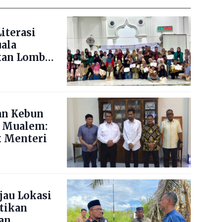
iterasi
uala
kan Lomba
ng Blang
an Kebun
 Mualem:
 Menteri
jau Lokasi
stikan
an