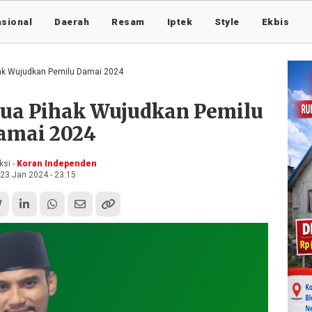
asional
Daerah
Resam
Iptek
Style
Ekbis
ak Wujudkan Pemilu Damai 2024
ua Pihak Wujudkan Pemilu
amai 2024
si -
Koran Independen
23 Jan 2024 - 23:15