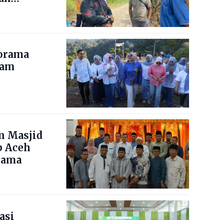
norama
nam
m Masjid
b Aceh
lama
asi