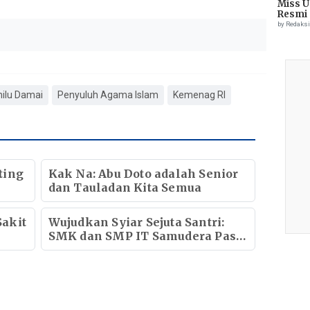
Miss U
Resmi 
by Redaks
ilu Damai
Penyuluh Agama Islam
Kemenag RI
ting
Kak Na: Abu Doto adalah Senior
dan Tauladan Kita Semua
akit
Wujudkan Syiar Sejuta Santri:
SMK dan SMP IT Samudera Pasai
Mulia Kebanjiran Pendaftar