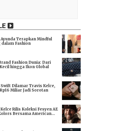
LE
Ayunda Terapkan Mindful
 dalam Fashion
i
Brand Fashion Dunia: Dari
Kecil hingga Ikon Global
i
 Swift Dilamar Travis Kelce,
 Rp16 Miliar Jadi Sorotan
i
 Kelce Rilis Koleksi Fesyen AE
Kolors Bersama American
i