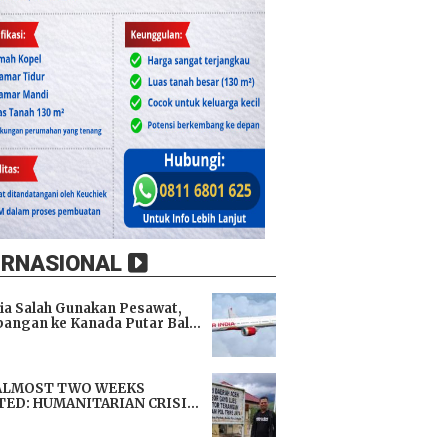
ERNASIONAL
dia Salah Gunakan Pesawat,
angan ke Kanada Putar Balik
h 9 Jam di Udara
i
ALMOST TWO WEEKS
TED: HUMANITARIAN CRISIS
TENS LIVES, IMMEDIATE
i
TANCE URGENTLY NEEDED