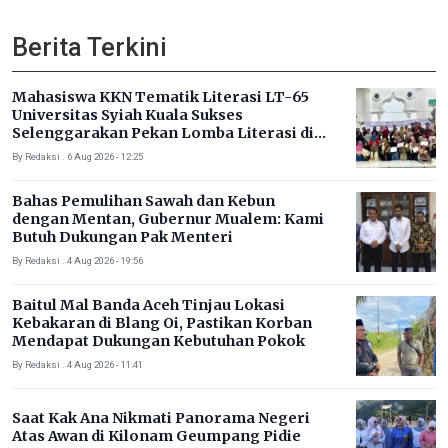
Berita Terkini
Mahasiswa KKN Tematik Literasi LT-65
Universitas Syiah Kuala Sukses
Selenggarakan Pekan Lomba Literasi di
Gampong Rhieng Blang
By Redaksi . 6 Aug 2026 - 12:25
Bahas Pemulihan Sawah dan Kebun
dengan Mentan, Gubernur Mualem: Kami
Butuh Dukungan Pak Menteri
By Redaksi . 4 Aug 2026 - 19:56
Baitul Mal Banda Aceh Tinjau Lokasi
Kebakaran di Blang Oi, Pastikan Korban
Mendapat Dukungan Kebutuhan Pokok
By Redaksi . 4 Aug 2026 - 11:41
Saat Kak Ana Nikmati Panorama Negeri
Atas Awan di Kilonam Geumpang Pidie