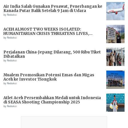
Air India Salah Gunakan Pesawat, Penerbangan ke
Kanada Putar Balik Setelah 9 Jam di Udara
by Redaksi
ACEH ALMOST TWO WEEKS ISOLATED:
HUMANITARIAN CRISIS THREATENS LIVES,
IMMEDIATE ASSISTANCE URGENTLY NEEDED
by Redaksi
Perjalanan China-Jepang Dilarang, 500 Ribu Tiket
Dibatalkan
by Redaksi
Mualem Promosikan Potensi Emas dan Migas
Aceh ke Investor Tiongkok
by Redaksi
Atlet Aceh Persembahkan Medali untuk Indonesia
di SEASA Shooting Championship 2025
by Redaksi