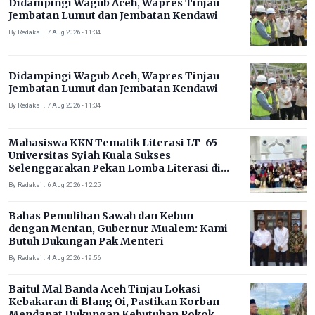
Didampingi Wagub Aceh, Wapres Tinjau
Jembatan Lumut dan Jembatan Kendawi
By Redaksi . 7 Aug 2026 - 11:34
Didampingi Wagub Aceh, Wapres Tinjau
Jembatan Lumut dan Jembatan Kendawi
By Redaksi . 7 Aug 2026 - 11:34
Mahasiswa KKN Tematik Literasi LT-65
Universitas Syiah Kuala Sukses
Selenggarakan Pekan Lomba Literasi di
Gampong Rhieng Blang
By Redaksi . 6 Aug 2026 - 12:25
Bahas Pemulihan Sawah dan Kebun
dengan Mentan, Gubernur Mualem: Kami
Butuh Dukungan Pak Menteri
By Redaksi . 4 Aug 2026 - 19:56
Baitul Mal Banda Aceh Tinjau Lokasi
Kebakaran di Blang Oi, Pastikan Korban
Mendapat Dukungan Kebutuhan Pokok