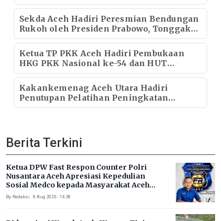
Strategis Nasional
Sekda Aceh Hadiri Peresmian Bendungan
Rukoh oleh Presiden Prabowo, Tonggak
Baru Ketahanan Pangan Aceh
Ketua TP PKK Aceh Hadiri Pembukaan
HKG PKK Nasional ke-54 dan HUT
Dekranas ke-46
Kakankemenag Aceh Utara Hadiri
Penutupan Pelatihan Peningkatan
Kapasitas SDM Digital BAKTI Kominfo
Pasca Bencana
Berita Terkini
Ketua DPW Fast Respon Counter Polri
Nusantara Aceh Apresiasi Kepedulian
Sosial Medco kepada Masyarakat Aceh
Timur
By Redaksi . 8 Aug 2026 - 14:38