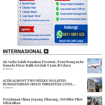
INTERNASIONAL
Air India Salah Gunakan Pesawat, Penerbangan ke
Kanada Putar Balik Setelah 9 Jam di Udara
by Redaksi
ACEH ALMOST TWO WEEKS ISOLATED:
HUMANITARIAN CRISIS THREATENS LIVES,
IMMEDIATE ASSISTANCE URGENTLY NEEDED
by Redaksi
Perjalanan China-Jepang Dilarang, 500 Ribu Tiket
Dibatalkan