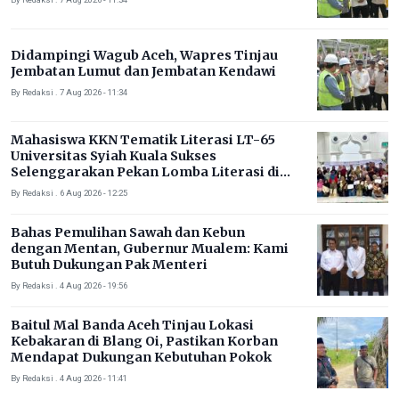
Didampingi Wagub Aceh, Wapres Tinjau
Jembatan Lumut dan Jembatan Kendawi
By Redaksi . 7 Aug 2026 - 11:34
Mahasiswa KKN Tematik Literasi LT-65
Universitas Syiah Kuala Sukses
Selenggarakan Pekan Lomba Literasi di
Gampong Rhieng Blang
By Redaksi . 6 Aug 2026 - 12:25
Bahas Pemulihan Sawah dan Kebun
dengan Mentan, Gubernur Mualem: Kami
Butuh Dukungan Pak Menteri
By Redaksi . 4 Aug 2026 - 19:56
Baitul Mal Banda Aceh Tinjau Lokasi
Kebakaran di Blang Oi, Pastikan Korban
Mendapat Dukungan Kebutuhan Pokok
By Redaksi . 4 Aug 2026 - 11:41