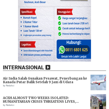
INTERNASIONAL
Air India Salah Gunakan Pesawat, Penerbangan ke
Kanada Putar Balik Setelah 9 Jam di Udara
by Redaksi
ACEH ALMOST TWO WEEKS ISOLATED:
HUMANITARIAN CRISIS THREATENS LIVES,
IMMEDIATE ASSISTANCE URGENTLY NEEDED
by Redaksi