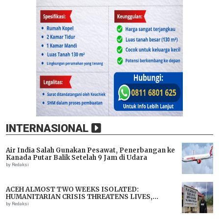
INTERNASIONAL
Air India Salah Gunakan Pesawat, Penerbangan ke
Kanada Putar Balik Setelah 9 Jam di Udara
by Redaksi
ACEH ALMOST TWO WEEKS ISOLATED:
HUMANITARIAN CRISIS THREATENS LIVES,
IMMEDIATE ASSISTANCE URGENTLY NEEDED
by Redaksi