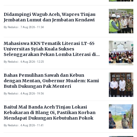
Didampingi Wagub Aceh, Wapres Tinjau
Jembatan Lumut dan Jembatan Kendawi
By Redaksi . 7 Aug 2026 - 11:34
Mahasiswa KKN Tematik Literasi LT-65
Universitas Syiah Kuala Sukses
Selenggarakan Pekan Lomba Literasi di
Gampong Rhieng Blang
By Redaksi . 6 Aug 2026 - 12:25
Bahas Pemulihan Sawah dan Kebun
dengan Mentan, Gubernur Mualem: Kami
Butuh Dukungan Pak Menteri
By Redaksi . 4 Aug 2026 - 19:56
Baitul Mal Banda Aceh Tinjau Lokasi
Kebakaran di Blang Oi, Pastikan Korban
Mendapat Dukungan Kebutuhan Pokok
By Redaksi . 4 Aug 2026 - 11:41