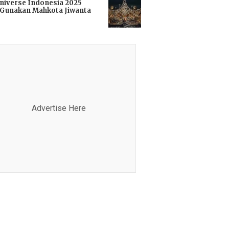
niverse Indonesia 2025
Gunakan Mahkota Jiwanta
i
Advertise Here
Advertis