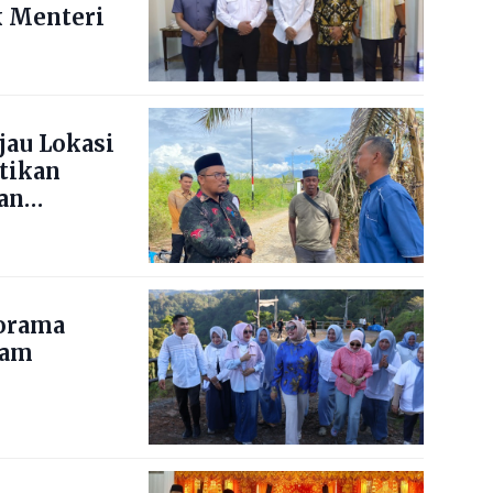
 Menteri
jau Lokasi
stikan
an
norama
nam