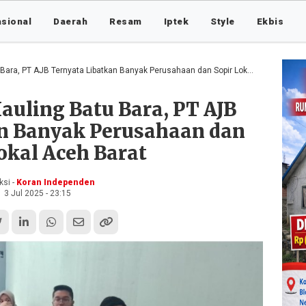
asional
Daerah
Resam
Iptek
Style
Ekbis
a, PT AJB Ternyata Libatkan Banyak Perusahaan dan Sopir Lokal Aceh Barat
auling Batu Bara, PT AJB
an Banyak Perusahaan dan
okal Aceh Barat
si -
Koran Independen
3 Jul 2025 - 23:15