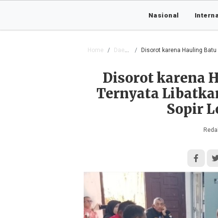
Nasional
Intern
Home
Daerah
Disorot karena Hauling Batu Bar
Disorot karena H
Ternyata Libatk
Sopir L
Redak