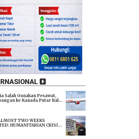
ERNASIONAL
dia Salah Gunakan Pesawat,
angan ke Kanada Putar Balik
h 9 Jam di Udara
i
ALMOST TWO WEEKS
TED: HUMANITARIAN CRISIS
TENS LIVES, IMMEDIATE
i
TANCE URGENTLY NEEDED