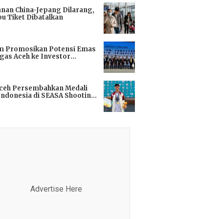
anan China-Jepang Dilarang,
bu Tiket Dibatalkan
i
m Promosikan Potensi Emas
gas Aceh ke Investor
kok
i
Aceh Persembahkan Medali
Indonesia di SEASA Shooting
ionship 2025
i
Advertise Here
Advertis