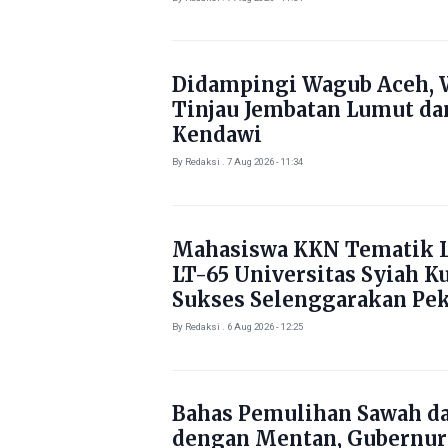
Didampingi Wagub Aceh, 
Tinjau Jembatan Lumut da
Kendawi
By Redaksi . 7 Aug 2026 - 11:34
Mahasiswa KKN Tematik L
LT-65 Universitas Syiah K
Sukses Selenggarakan Pe
Literasi di Gampong Rhie
By Redaksi . 6 Aug 2026 - 12:25
Bahas Pemulihan Sawah d
dengan Mentan, Gubernur