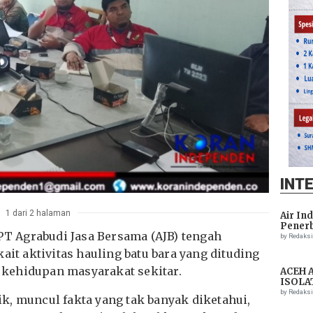
INT
1 dari 2 halaman
Air In
Penerb
PT Agrabudi Jasa Bersama (AJB) tengah
Setela
by Redaks
ait aktivitas hauling batu bara yang dituding
kehidupan masyarakat sekitar.
ACEH 
ISOLA
THREA
by Redaks
k, muncul fakta yang tak banyak diketahui,
ASSIS