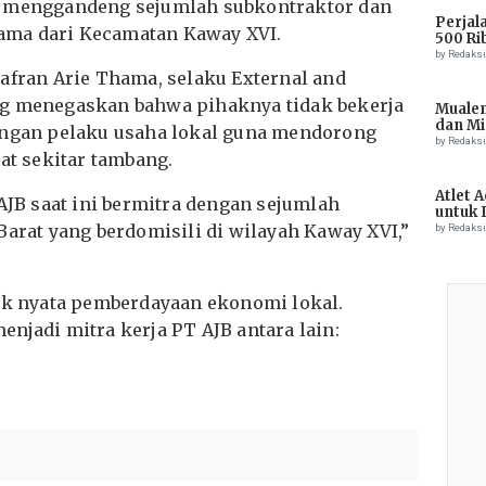
a menggandeng sejumlah subkontraktor dan
Perjal
utama dari Kecamatan Kaway XVI.
500 Ri
by Redaks
afran Arie Thama, selaku External and
ng menegaskan bahwa pihaknya tidak bekerja
Muale
dan Mi
engan pelaku usaha lokal guna mendorong
Tiong
by Redaks
t sekitar tambang.
Atlet 
 AJB saat ini bermitra dengan sejumlah
untuk 
Champ
Barat yang berdomisili di wilayah Kaway XVI,”
by Redaks
tuk nyata pemberdayaan ekonomi lokal.
njadi mitra kerja PT AJB antara lain: