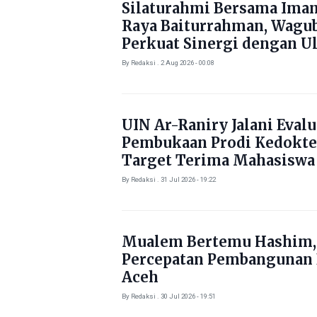
Silaturahmi Bersama Ima
Raya Baiturrahman, Wagu
Perkuat Sinergi dengan U
By Redaksi . 2 Aug 2026 - 00:08
UIN Ar-Raniry Jalani Evalu
Pembukaan Prodi Kedokte
Target Terima Mahasiswa
Tahun Ini
By Redaksi . 31 Jul 2026 - 19:22
Mualem Bertemu Hashim,
Percepatan Pembangunan
Aceh
By Redaksi . 30 Jul 2026 - 19:51