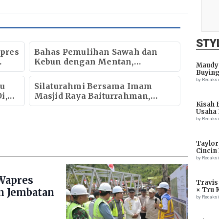
STY
pres
Bahas Pemulihan Sawah dan
Kebun dengan Mentan,
Maudy 
Gubernur Mualem: Kami Butuh
Buying
Dukungan Pak Menteri
by Redaks
au
Silaturahmi Bersama Imam
i,
Masjid Raya Baiturrahman,
Kisah 
Wagub Aceh Perkuat Sinergi
Usaha 
k
dengan Ulama
by Redaks
Taylor
Cincin
by Redaks
Wapres
Travis
× Tru 
n Jembatan
Eagle
by Redaks