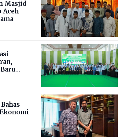
m Masjid
b Aceh
lama
asi
ran,
 Baru
 Bahas
 Ekonomi