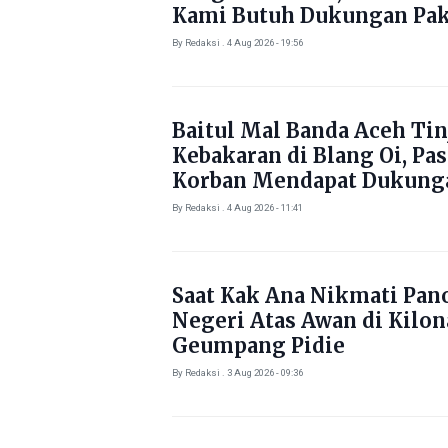
Kami Butuh Dukungan Pak
By Redaksi . 4 Aug 2026 - 19:56
Baitul Mal Banda Aceh Tin
Kebakaran di Blang Oi, Pa
Korban Mendapat Dukung
Kebutuhan Pokok
By Redaksi . 4 Aug 2026 - 11:41
Saat Kak Ana Nikmati Pa
Negeri Atas Awan di Kilo
Geumpang Pidie
By Redaksi . 3 Aug 2026 - 09:36