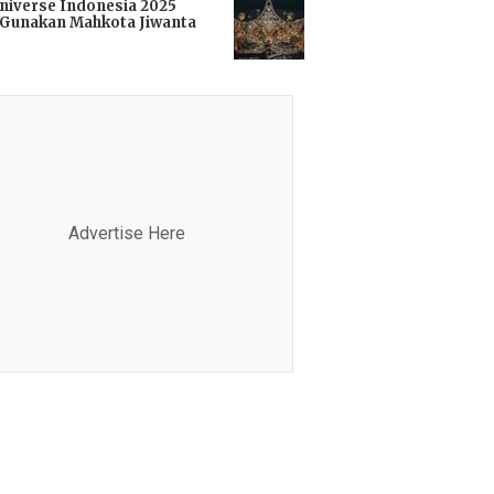
niverse Indonesia 2025
Gunakan Mahkota Jiwanta
i
Advertise Here
Advertis