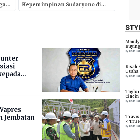
ngan
Kepemimpinan Sudaryono di
Badan Gizi Nasional
Menentukan Kualitas Generasi
dan Arah Pembangunan
STY
Indonesia
Maudy 
Buying
by Redaks
ounter
siasi
Kisah 
Usaha 
kepada
by Redaks
Taylor
Cincin
by Redaks
Wapres
n Jembatan
Travis
× Tru 
Eagle
by Redaks