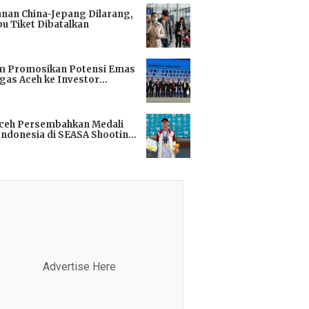
anan China-Jepang Dilarang,
bu Tiket Dibatalkan
i
m Promosikan Potensi Emas
gas Aceh ke Investor
kok
i
Aceh Persembahkan Medali
Indonesia di SEASA Shooting
ionship 2025
i
Advertise Here
Advertis