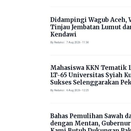
Didampingi Wagub Aceh, 
Tinjau Jembatan Lumut da
Kendawi
By Redaksi . 7 Aug 2026 - 11:34
Mahasiswa KKN Tematik L
LT-65 Universitas Syiah K
Sukses Selenggarakan Pe
Literasi di Gampong Rhie
By Redaksi . 6 Aug 2026 - 12:25
Bahas Pemulihan Sawah d
dengan Mentan, Gubernur
Kami Butuh Dukungan Pak