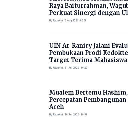
Raya Baiturrahman, Wagu
Perkuat Sinergi dengan U
By Redaksi . 2 Aug 2026 - 00:08
UIN Ar-Raniry Jalani Evalu
Pembukaan Prodi Kedokte
Target Terima Mahasiswa
Tahun Ini
By Redaksi . 31 Jul 2026 - 19:22
Mualem Bertemu Hashim,
Percepatan Pembangunan
Aceh
By Redaksi . 30 Jul 2026 - 19:51