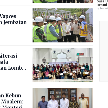
Miss U
Resmi 
by Redaks
Wapres
n Jembatan
iterasi
uala
kan Lomba
ng Blang
an Kebun
 Mualem:
 Menteri