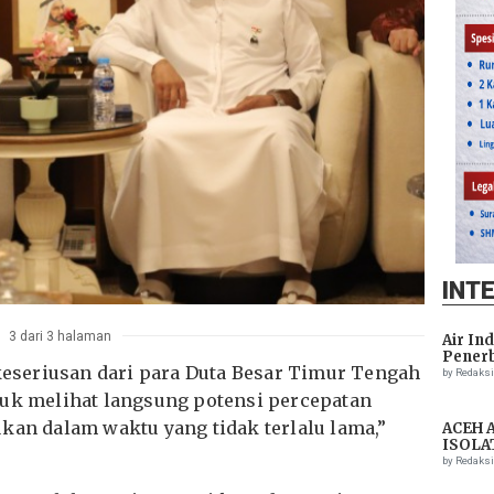
INT
3 dari 3 halaman
Air In
Penerb
 keseriusan dari para Duta Besar Timur Tengah
Setela
by Redaks
tuk melihat langsung potensi percepatan
kan dalam waktu yang tidak terlalu lama,”
ACEH 
ISOLA
THREA
by Redaks
ASSIS