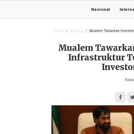
Nasional
Intern
Home
Nasional
Mualem Tawarkan Investasi Pe
Mualem Tawarkan
Infrastruktur 
Invest
Redak