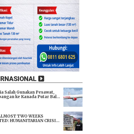
ERNASIONAL
dia Salah Gunakan Pesawat,
angan ke Kanada Putar Balik
h 9 Jam di Udara
i
ALMOST TWO WEEKS
TED: HUMANITARIAN CRISIS
TENS LIVES, IMMEDIATE
i
TANCE URGENTLY NEEDED