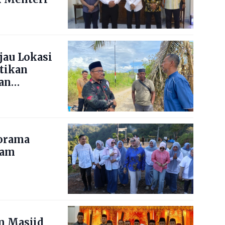
jau Lokasi
stikan
an
norama
nam
m Masjid