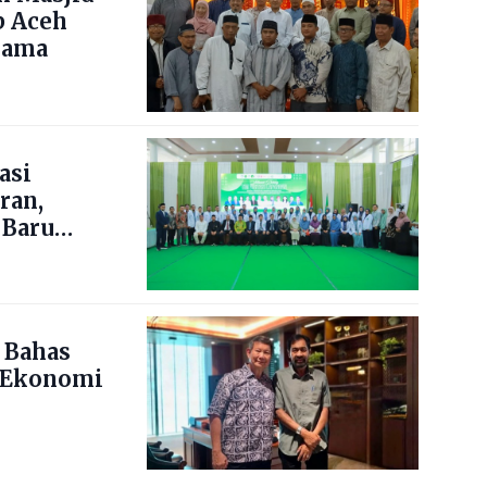
b Aceh
lama
asi
ran,
 Baru
 Bahas
 Ekonomi