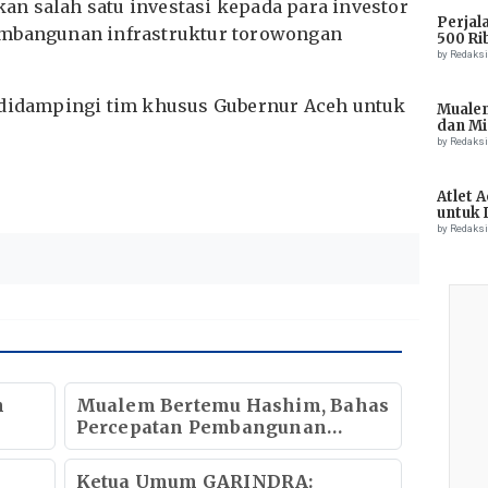
n salah satu investasi kepada para investor
Perjal
embangunan infrastruktur torowongan
500 Ri
by Redaks
 didampingi tim khusus Gubernur Aceh untuk
Muale
dan Mi
Tiong
by Redaks
Atlet 
untuk 
Champ
by Redaks
n
Mualem Bertemu Hashim, Bahas
Percepatan Pembangunan
tuh
Ekonomi Aceh
Ketua Umum GARINDRA: