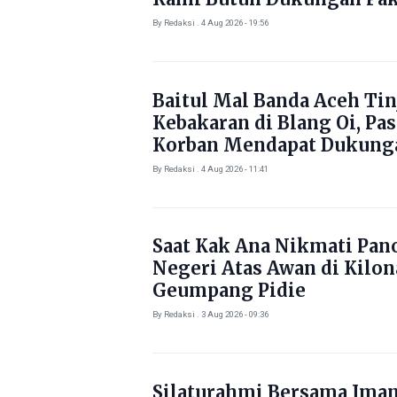
By Redaksi . 4 Aug 2026 - 19:56
Baitul Mal Banda Aceh Tin
Kebakaran di Blang Oi, Pa
Korban Mendapat Dukung
Kebutuhan Pokok
By Redaksi . 4 Aug 2026 - 11:41
Saat Kak Ana Nikmati Pa
Negeri Atas Awan di Kilo
Geumpang Pidie
By Redaksi . 3 Aug 2026 - 09:36
Silaturahmi Bersama Ima