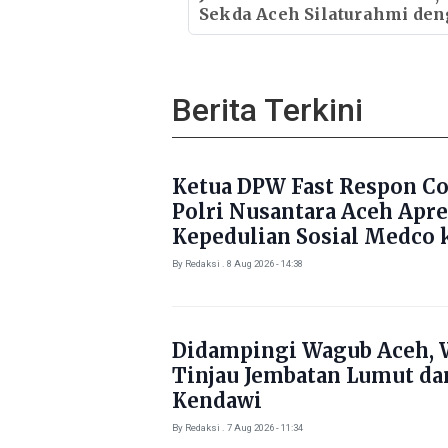
Sekda Aceh Silaturahmi de
Kapolda Aceh
Berita Terkini
Ketua DPW Fast Respon C
Polri Nusantara Aceh Apre
Kepedulian Sosial Medco 
Masyarakat Aceh Timur
By Redaksi . 8 Aug 2026 - 14:38
Didampingi Wagub Aceh, 
Tinjau Jembatan Lumut da
Kendawi
By Redaksi . 7 Aug 2026 - 11:34