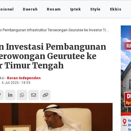
asional
Daerah
Resam
Iptek
Style
Ekbis
mbangunan Infrastruktur Terowongan Geurutee ke Investor Timur Tengah
 Investasi Pembangunan
Terowongan Geurutee ke
or Timur Tengah
si -
Koran Independen
6 Jul 2025 - 18:59