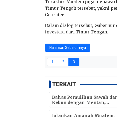
Terakhir, Mualem juga menawarka
Timur Tengah tersebut, yakni p
Geurutee.
Dalam dialog tersebut, Gubernur
investasi dari Timur Tengah.
Halaman Sebelumnya
1
2
3
TERKAIT
Bahas Pemulihan Sawah da
Kebun dengan Mentan,
Gubernur Mualem: Kami Bu
Dukungan Pak Menteri
Jalankan Amanah Mualem,