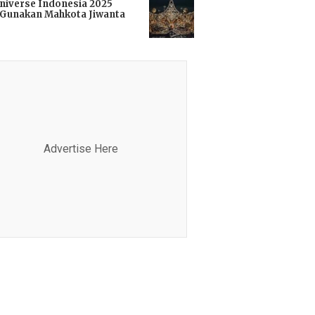
niverse Indonesia 2025
Gunakan Mahkota Jiwanta
i
Advertise Here
Advertis