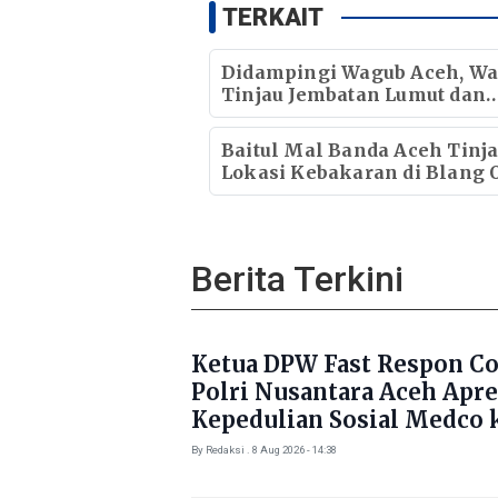
TERKAIT
Didampingi Wagub Aceh, Wa
Tinjau Jembatan Lumut dan
Jembatan Kendawi
Baitul Mal Banda Aceh Tinj
Lokasi Kebakaran di Blang O
Pastikan Korban Mendapat
Dukungan Kebutuhan Poko
Berita Terkini
Ketua DPW Fast Respon C
Polri Nusantara Aceh Apre
Kepedulian Sosial Medco 
Masyarakat Aceh Timur
By Redaksi . 8 Aug 2026 - 14:38