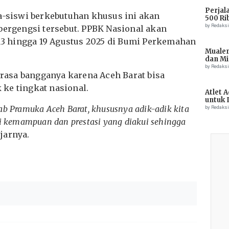
Perjal
wa-siswi berkebutuhan khusus ini akan
500 Ri
by Redaks
bergengsi tersebut. PPBK Nasional akan
 13 hingga 19 Agustus 2025 di Bumi Perkemahan
Muale
dan Mi
Tiong
by Redaks
asa bangganya karena Aceh Barat bisa
ke tingkat nasional.
Atlet 
untuk 
Champ
b Pramuka Aceh Barat, khususnya adik-adik kita
by Redaks
i kemampuan dan prestasi yang diakui sehingga
jarnya.