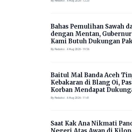
By Redaksi . 6 Aug 2026 - 12:25
Bahas Pemulihan Sawah d
dengan Mentan, Gubernur
Kami Butuh Dukungan Pak
By Redaksi . 4 Aug 2026 - 19:56
Baitul Mal Banda Aceh Tin
Kebakaran di Blang Oi, Pa
Korban Mendapat Dukung
Kebutuhan Pokok
By Redaksi . 4 Aug 2026 - 11:41
Saat Kak Ana Nikmati Pa
Negeri Atas Awan di Kilo