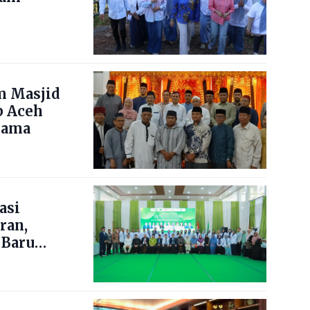
m Masjid
b Aceh
lama
asi
ran,
 Baru