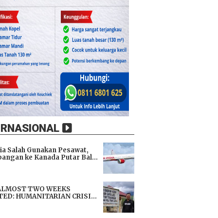
ERNASIONAL
dia Salah Gunakan Pesawat,
angan ke Kanada Putar Balik
h 9 Jam di Udara
i
ALMOST TWO WEEKS
TED: HUMANITARIAN CRISIS
TENS LIVES, IMMEDIATE
i
TANCE URGENTLY NEEDED