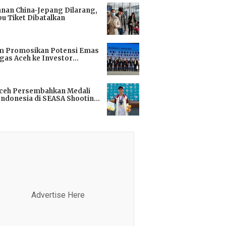
anan China-Jepang Dilarang,
bu Tiket Dibatalkan
i
m Promosikan Potensi Emas
gas Aceh ke Investor
kok
i
Aceh Persembahkan Medali
Indonesia di SEASA Shooting
ionship 2025
i
Advertise Here
Advertis