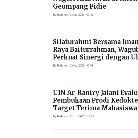
Geumpang Pidie
By Redaksi . 3 Aug 2026 - 09:36
Silaturahmi Bersama Ima
Raya Baiturrahman, Wagu
Perkuat Sinergi dengan U
By Redaksi . 2 Aug 2026 - 00:08
UIN Ar-Raniry Jalani Evalu
Pembukaan Prodi Kedokte
Target Terima Mahasiswa
Tahun Ini
By Redaksi . 31 Jul 2026 - 19:22