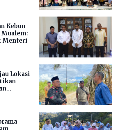
an Kebun
 Mualem:
 Menteri
jau Lokasi
stikan
an
norama
nam