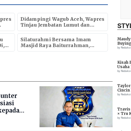
pres
Didampingi Wagub Aceh, Wapres
Tinjau Jembatan Lumut dan
STY
Jembatan Kendawi
au
Silaturahmi Bersama Imam
Maudy 
Buying
i,
Masjid Raya Baiturrahman,
by Redaks
Wagub Aceh Perkuat Sinergi
k
dengan Ulama
Kisah 
Usaha 
by Redaks
Taylor
Cincin
ounter
by Redaks
siasi
kepada
Travis
× Tru 
Eagle
by Redaks