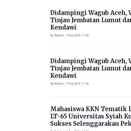
Didampingi Wagub Aceh, 
Tinjau Jembatan Lumut da
Kendawi
By Redaksi . 7 Aug 2026 - 11:34
Didampingi Wagub Aceh, 
Tinjau Jembatan Lumut da
Kendawi
By Redaksi . 7 Aug 2026 - 11:34
Mahasiswa KKN Tematik L
LT-65 Universitas Syiah K
Sukses Selenggarakan Pe
Literasi di Gampong Rhie