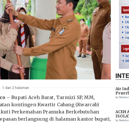
INT
1 dari 2 halaman
Air In
Penerb
co
– Bupati Aceh Barat, Tarmizi SP, MM,
Setela
by Redaks
atan kontingen Kwartir Cabang (Kwarcab)
ikuti Perkemahan Pramuka Berkebutuhan
ACEH 
ISOLA
lepasan berlangsung di halaman kantor bupati,
THREA
by Redaks
ASSIS