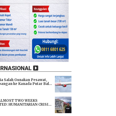
ERNASIONAL
dia Salah Gunakan Pesawat,
angan ke Kanada Putar Balik
h 9 Jam di Udara
i
ALMOST TWO WEEKS
TED: HUMANITARIAN CRISIS
TENS LIVES, IMMEDIATE
i
TANCE URGENTLY NEEDED