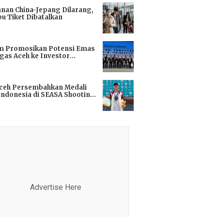
anan China-Jepang Dilarang,
bu Tiket Dibatalkan
i
m Promosikan Potensi Emas
gas Aceh ke Investor
kok
i
Aceh Persembahkan Medali
Indonesia di SEASA Shooting
ionship 2025
i
Advertise Here
Advertis