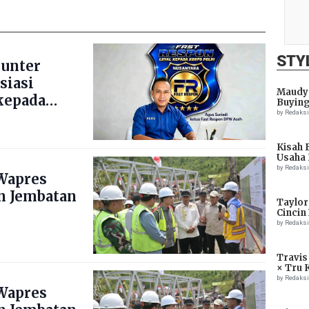
STY
ounter
siasi
Maudy 
kepada
Buying
by Redaks
Kisah 
Usaha 
by Redaks
Wapres
n Jembatan
Taylor
Cincin
by Redaks
Travis
× Tru 
Eagle
by Redaks
Wapres