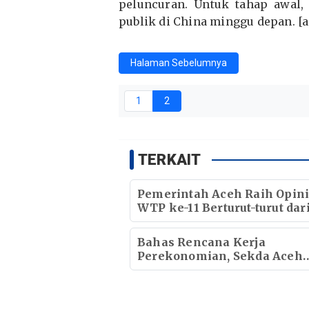
peluncuran. Untuk tahap awal,
publik di China minggu depan. [a
Halaman Sebelumnya
1
2
TERKAIT
Pemerintah Aceh Raih Opin
WTP ke-11 Berturut-turut dar
BPK RI
Bahas Rencana Kerja
Perekonomian, Sekda Aceh
Bidik Investasi dari Rusia