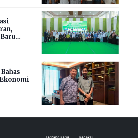
asi
ran,
 Baru
 Bahas
 Ekonomi
Tentang Kami
Redaksi