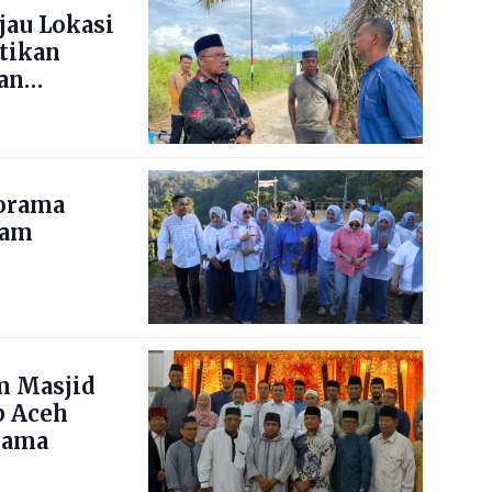
jau Lokasi
stikan
an
norama
nam
m Masjid
b Aceh
lama