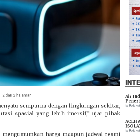
INT
2 dari 2 halaman
Air In
Penerb
enyatu sempurna dengan lingkungan sekitar,
Setela
by Redaks
si spasial yang lebih imersif,” ujar pihak
ACEH 
ISOLA
THREA
by Redaks
um mengumumkan harga maupun jadwal resmi
ASSIS