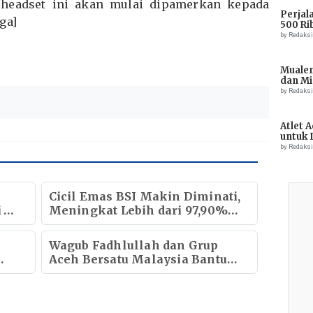
 headset ini akan mulai dipamerkan kepada
Perjal
ga]
500 Ri
by Redaks
Muale
dan Mi
Tiong
by Redaks
Atlet 
untuk 
Champ
by Redaks
i
Cicil Emas BSI Makin Diminati,
i
Meningkat Lebih dari 97,90%
Setahun
Wagub Fadhlullah dan Grup
Aceh Bersatu Malaysia Bantu
Pemulangan Jenazah Warga
Pidie dari Malaysia