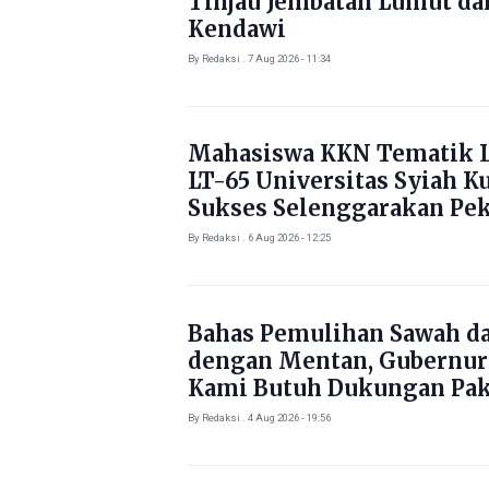
Tinjau Jembatan Lumut da
Kendawi
By Redaksi . 7 Aug 2026 - 11:34
Mahasiswa KKN Tematik L
LT-65 Universitas Syiah K
Sukses Selenggarakan Pe
Literasi di Gampong Rhie
By Redaksi . 6 Aug 2026 - 12:25
Bahas Pemulihan Sawah d
dengan Mentan, Gubernur
Kami Butuh Dukungan Pak
By Redaksi . 4 Aug 2026 - 19:56