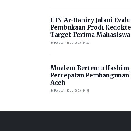
UIN Ar-Raniry Jalani Evalu
Pembukaan Prodi Kedokte
Target Terima Mahasiswa
Tahun Ini
By Redaksi . 31 Jul 2026 - 19:22
Mualem Bertemu Hashim,
Percepatan Pembangunan
Aceh
By Redaksi . 30 Jul 2026 - 19:51