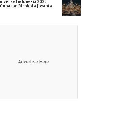
niverse Indonesia 2025
Gunakan Mahkota Jiwanta
i
Advertise Here
Advertis