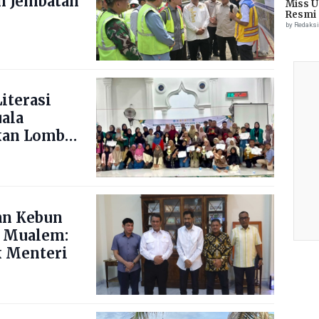
n Jembatan
Miss U
Resmi 
by Redaks
iterasi
uala
kan Lomba
ng Blang
an Kebun
 Mualem:
 Menteri