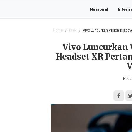
Nasional
Intern
Home
Iptek
Vivo Luncurkan Vision Discove
Vivo Luncurkan V
Headset XR Pertam
V
Redak