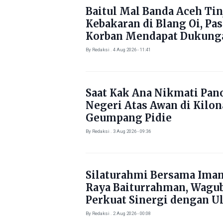
Baitul Mal Banda Aceh Tin
Kebakaran di Blang Oi, Pa
Korban Mendapat Dukung
Kebutuhan Pokok
By Redaksi . 4 Aug 2026 - 11:41
Saat Kak Ana Nikmati Pa
Negeri Atas Awan di Kilo
Geumpang Pidie
By Redaksi . 3 Aug 2026 - 09:36
Silaturahmi Bersama Ima
Raya Baiturrahman, Wagu
Perkuat Sinergi dengan U
By Redaksi . 2 Aug 2026 - 00:08