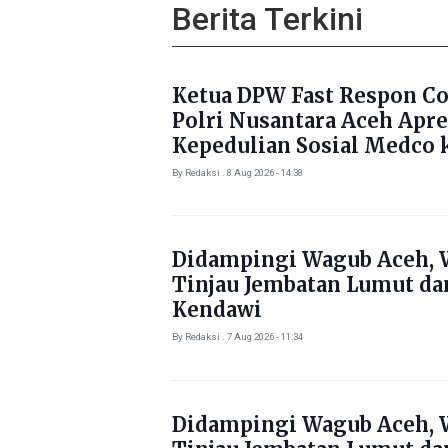
Berita Terkini
Ketua DPW Fast Respon C
Polri Nusantara Aceh Apre
Kepedulian Sosial Medco 
Masyarakat Aceh Timur
By Redaksi . 8 Aug 2026 - 14:38
Didampingi Wagub Aceh, 
Tinjau Jembatan Lumut da
Kendawi
By Redaksi . 7 Aug 2026 - 11:34
Didampingi Wagub Aceh, 