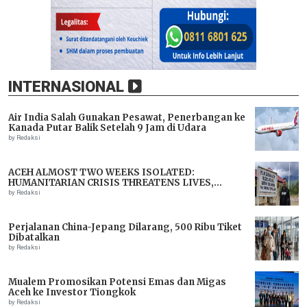
INTERNASIONAL
Air India Salah Gunakan Pesawat, Penerbangan ke
Kanada Putar Balik Setelah 9 Jam di Udara
by Redaksi
ACEH ALMOST TWO WEEKS ISOLATED:
HUMANITARIAN CRISIS THREATENS LIVES,
IMMEDIATE ASSISTANCE URGENTLY NEEDED
by Redaksi
Perjalanan China-Jepang Dilarang, 500 Ribu Tiket
Dibatalkan
by Redaksi
Mualem Promosikan Potensi Emas dan Migas
Aceh ke Investor Tiongkok
by Redaksi