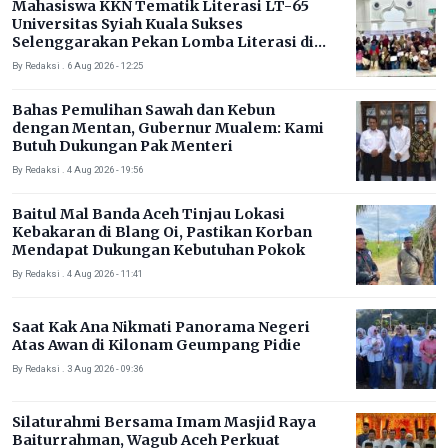
Mahasiswa KKN Tematik Literasi LT-65
Universitas Syiah Kuala Sukses
Selenggarakan Pekan Lomba Literasi di
Gampong Rhieng Blang
By Redaksi . 6 Aug 2026 - 12:25
Bahas Pemulihan Sawah dan Kebun
dengan Mentan, Gubernur Mualem: Kami
Butuh Dukungan Pak Menteri
By Redaksi . 4 Aug 2026 - 19:56
Baitul Mal Banda Aceh Tinjau Lokasi
Kebakaran di Blang Oi, Pastikan Korban
Mendapat Dukungan Kebutuhan Pokok
By Redaksi . 4 Aug 2026 - 11:41
Saat Kak Ana Nikmati Panorama Negeri
Atas Awan di Kilonam Geumpang Pidie
By Redaksi . 3 Aug 2026 - 09:36
Silaturahmi Bersama Imam Masjid Raya
Baiturrahman, Wagub Aceh Perkuat