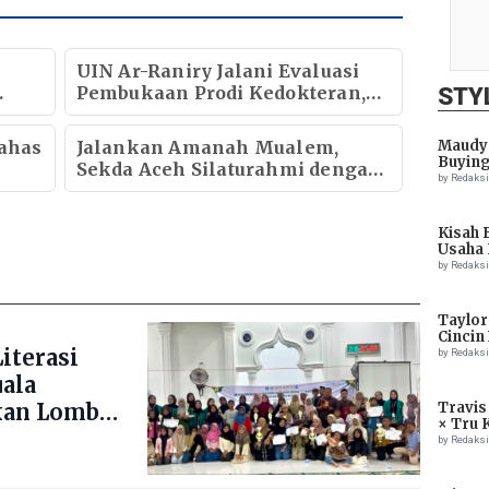
UIN Ar-Raniry Jalani Evaluasi
Pembukaan Prodi Kedokteran,
STY
Target Terima Mahasiswa Baru
Tahun Ini
ahas
Jalankan Amanah Mualem,
Maudy 
Buying
Sekda Aceh Silaturahmi dengan
by Redaks
Kapolda Aceh
Kisah 
Usaha 
by Redaks
Taylor
Cincin
iterasi
by Redaks
uala
kan Lomba
Travis
× Tru 
ng Blang
Eagle
by Redaks