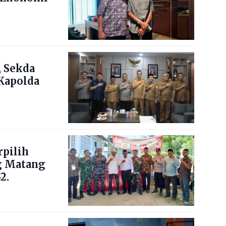
 Sekda
Kapolda
pilih
g Matang
2.