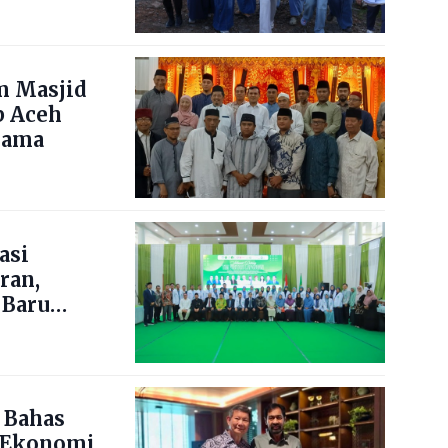
m Masjid
b Aceh
lama
asi
ran,
 Baru
 Bahas
 Ekonomi