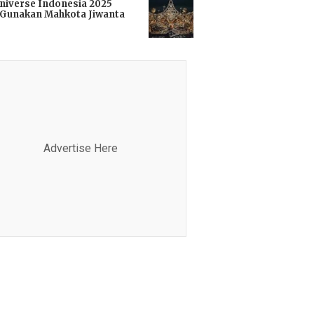
niverse Indonesia 2025
Gunakan Mahkota Jiwanta
i
Advertise Here
Advertis