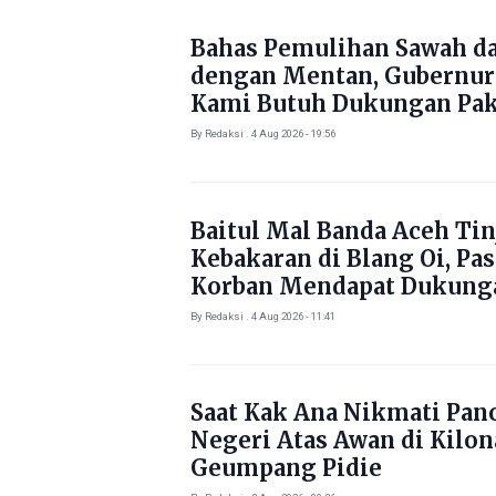
Bahas Pemulihan Sawah d
dengan Mentan, Gubernur
Kami Butuh Dukungan Pak
By Redaksi . 4 Aug 2026 - 19:56
Baitul Mal Banda Aceh Tin
Kebakaran di Blang Oi, Pa
Korban Mendapat Dukung
Kebutuhan Pokok
By Redaksi . 4 Aug 2026 - 11:41
Saat Kak Ana Nikmati Pa
Negeri Atas Awan di Kilo
Geumpang Pidie