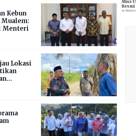
Miss U
Resmi 
by Redaks
an Kebun
 Mualem:
 Menteri
jau Lokasi
stikan
an
norama
nam