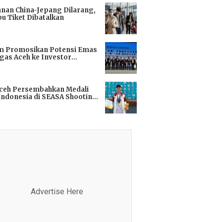
anan China-Jepang Dilarang,
bu Tiket Dibatalkan
i
m Promosikan Potensi Emas
gas Aceh ke Investor
kok
i
Aceh Persembahkan Medali
Indonesia di SEASA Shooting
ionship 2025
i
Advertise Here
Advertis