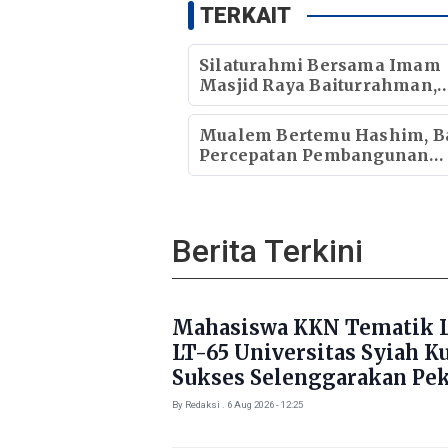
TERKAIT
Silaturahmi Bersama Imam
Masjid Raya Baiturrahman,
Wagub Aceh Perkuat Sinergi
dengan Ulama
Mualem Bertemu Hashim, B
Percepatan Pembangunan
Ekonomi Aceh
Berita Terkini
Mahasiswa KKN Tematik L
LT-65 Universitas Syiah K
Sukses Selenggarakan Pe
Literasi di Gampong Rhie
By Redaksi . 6 Aug 2026 - 12:25