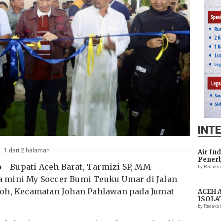
INT
1 dari 2 halaman
Air In
Penerb
o
- Bupati Aceh Barat, Tarmizi SP, MM
Setela
by Redaks
 mini My Soccer Bumi Teuku Umar di Jalan
roh, Kecamatan Johan Pahlawan pada Jumat
ACEH 
ISOLA
THREA
by Redaks
ASSIS