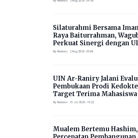
By Redaksi . 3 Aug 2026 - 09:36
Silaturahmi Bersama Ima
Raya Baiturrahman, Wagu
Perkuat Sinergi dengan U
By Redaksi . 2 Aug 2026 - 00:08
UIN Ar-Raniry Jalani Evalu
Pembukaan Prodi Kedokte
Target Terima Mahasiswa
Tahun Ini
By Redaksi . 31 Jul 2026 - 19:22
Mualem Bertemu Hashim,
Percepatan Pembangunan