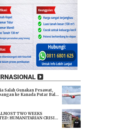
ERNASIONAL
dia Salah Gunakan Pesawat,
angan ke Kanada Putar Balik
h 9 Jam di Udara
i
ALMOST TWO WEEKS
TED: HUMANITARIAN CRISIS
TENS LIVES, IMMEDIATE
i
TANCE URGENTLY NEEDED