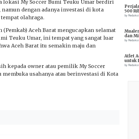
 lokasi My Soccer Bumi Teuku Umar berdiri
Perjal
 namun dengan adanya investasi di kota
500 Ri
by Redaks
 tempat olahraga.
n (Pemkab) Aceh Barat mengucapkan selamat
Muale
dan Mi
mi Teuku Umar, ini tempat yang sangat luar
Tiong
by Redaks
hwa Aceh Barat itu semakin maju dan
Atlet 
untuk 
Champ
h kepada owner atau pemilik My Soccer
by Redaks
 membuka usahanya atau berinvestasi di Kota