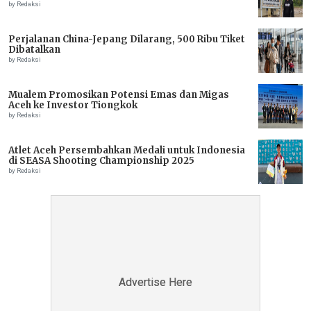
IMMEDIATE ASSISTANCE URGENTLY NEEDED
by Redaksi
Perjalanan China-Jepang Dilarang, 500 Ribu Tiket
Dibatalkan
by Redaksi
Mualem Promosikan Potensi Emas dan Migas
Aceh ke Investor Tiongkok
by Redaksi
Atlet Aceh Persembahkan Medali untuk Indonesia
di SEASA Shooting Championship 2025
by Redaksi
Advertise Here
Advertise Here