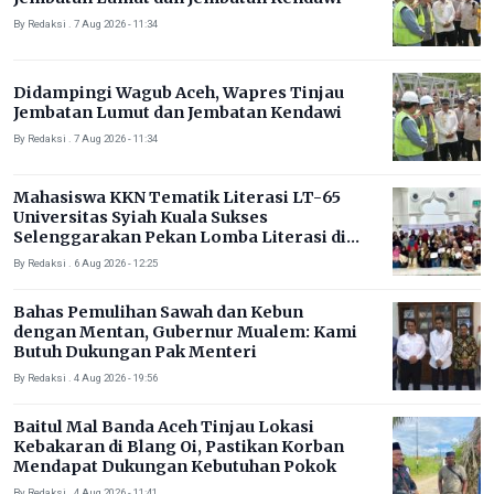
By Redaksi . 7 Aug 2026 - 11:34
Didampingi Wagub Aceh, Wapres Tinjau
Jembatan Lumut dan Jembatan Kendawi
By Redaksi . 7 Aug 2026 - 11:34
Mahasiswa KKN Tematik Literasi LT-65
Universitas Syiah Kuala Sukses
Selenggarakan Pekan Lomba Literasi di
Gampong Rhieng Blang
By Redaksi . 6 Aug 2026 - 12:25
Bahas Pemulihan Sawah dan Kebun
dengan Mentan, Gubernur Mualem: Kami
Butuh Dukungan Pak Menteri
By Redaksi . 4 Aug 2026 - 19:56
Baitul Mal Banda Aceh Tinjau Lokasi
Kebakaran di Blang Oi, Pastikan Korban
Mendapat Dukungan Kebutuhan Pokok
By Redaksi . 4 Aug 2026 - 11:41