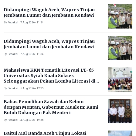
Didampingi Wagub Aceh, Wapres Tinjau
Jembatan Lumut dan Jembatan Kendawi
By Redaksi . 7 Aug 2026 - 11:34
Didampingi Wagub Aceh, Wapres Tinjau
Jembatan Lumut dan Jembatan Kendawi
By Redaksi . 7 Aug 2026 - 11:34
Mahasiswa KKN Tematik Literasi LT-65
Universitas Syiah Kuala Sukses
Selenggarakan Pekan Lomba Literasi di
Gampong Rhieng Blang
By Redaksi . 6 Aug 2026 - 12:25
Bahas Pemulihan Sawah dan Kebun
dengan Mentan, Gubernur Mualem: Kami
Butuh Dukungan Pak Menteri
By Redaksi . 4 Aug 2026 - 19:56
Baitul Mal Banda Aceh Tinjau Lokasi