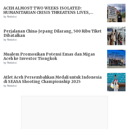
ACEH ALMOST TWO WEEKS ISOLATED:
HUMANITARIAN CRISIS THREATENS LIVES,
IMMEDIATE ASSISTANCE URGENTLY NEEDED
by Redaksi
Perjalanan China-Jepang Dilarang, 500 Ribu Tiket
Dibatalkan
by Redaksi
Mualem Promosikan Potensi Emas dan Migas
Aceh ke Investor Tiongkok
by Redaksi
Atlet Aceh Persembahkan Medali untuk Indonesia
di SEASA Shooting Championship 2025
by Redaksi