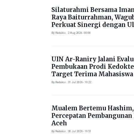
Silaturahmi Bersama Ima
Raya Baiturrahman, Wagu
Perkuat Sinergi dengan U
By Redaksi . 2 Aug 2026 - 00:08
UIN Ar-Raniry Jalani Evalu
Pembukaan Prodi Kedokte
Target Terima Mahasiswa
Tahun Ini
By Redaksi . 31 Jul 2026 - 19:22
Mualem Bertemu Hashim,
Percepatan Pembangunan
Aceh
By Redaksi . 30 Jul 2026 - 19:51