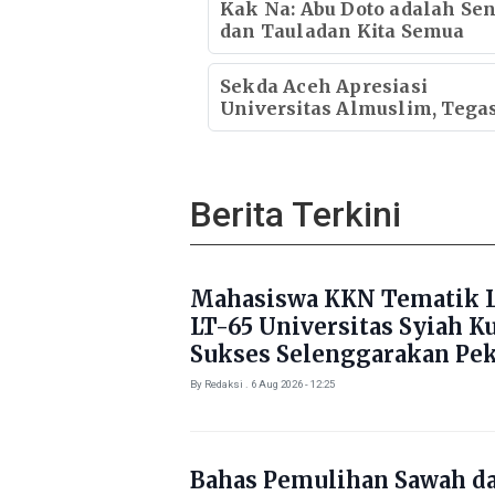
Kak Na: Abu Doto adalah Sen
dan Tauladan Kita Semua
Sekda Aceh Apresiasi
Universitas Almuslim, Tega
Mahasiswa Berorganisasi T
Bisa Berprestasi
Berita Terkini
Mahasiswa KKN Tematik L
LT-65 Universitas Syiah K
Sukses Selenggarakan Pe
Literasi di Gampong Rhie
By Redaksi . 6 Aug 2026 - 12:25
Bahas Pemulihan Sawah d