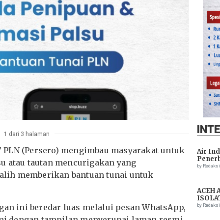
INT
1 dari 3 halaman
 PLN (Persero) mengimbau masyarakat untuk
Air In
Penerb
su atau tautan mencurigakan yang
Setela
by Redaks
lih memberikan bantuan tunai untuk
ACEH 
ISOLA
THREA
gan ini beredar luas melalui pesan WhatsApp,
by Redaks
ASSIS
esmi dengan tampilan menyerupai laman resmi