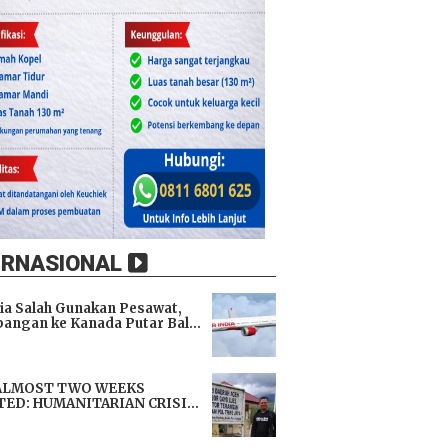
ERNASIONAL
dia Salah Gunakan Pesawat,
angan ke Kanada Putar Balik
h 9 Jam di Udara
i
ALMOST TWO WEEKS
TED: HUMANITARIAN CRISIS
TENS LIVES, IMMEDIATE
i
TANCE URGENTLY NEEDED