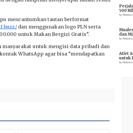
Perjal
500 Ri
by Redaks
ipu mencantumkan tautan berformat
lf.buzz/
dan menggunakan logo PLN serta
Muale
500.000 untuk Makan Bergizi Gratis”.
dan Mi
Tiong
by Redaks
 masyarakat untuk mengisi data pribadi dan
 kontak WhatsApp agar bisa “mendapatkan
Atlet 
untuk 
Champ
by Redaks