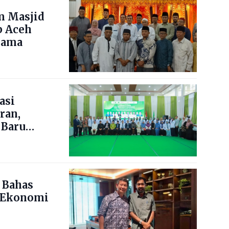
m Masjid
b Aceh
lama
asi
ran,
 Baru
 Bahas
 Ekonomi