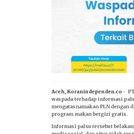
Aceh, Koranindependen.co
- PT
waspada terhadap informasi pal
mengatasnamakan PLN dengan da
program makan bergizi gratis.
Informasi palsu tersebut belakan
media sosial, dan situs tidak r