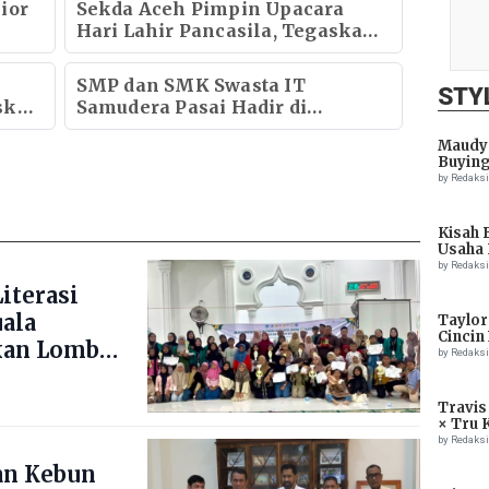
ior
Sekda Aceh Pimpin Upacara
Hari Lahir Pancasila, Tegaskan
Pancasila Fondasi Perdamaian
Dunia
SMP dan SMK Swasta IT
STY
skan
Samudera Pasai Hadir di
etap
Langkahan dengan Pendidikan
Maudy 
Gratis "Program “Sejuta Santri
Buying
untuk Negeri
by Redaks
Kisah 
Usaha 
by Redaks
iterasi
uala
Taylor
Cincin
kan Lomba
by Redaks
ng Blang
Travis
× Tru 
Eagle
by Redaks
an Kebun