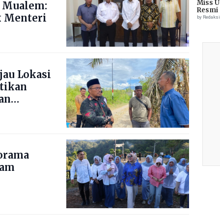
Miss U
 Mualem:
Resmi 
 Menteri
by Redaks
jau Lokasi
stikan
an
norama
nam