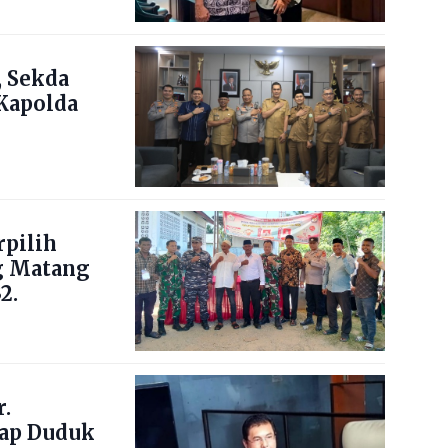
 Sekda
Kapolda
pilih
g Matang
2.
.
ap Duduk