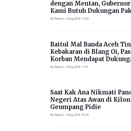
dengan Mentan, Gubernur
Kami Butuh Dukungan Pak
By Redaksi . 4 Aug 2026 - 19:56
Baitul Mal Banda Aceh Tin
Kebakaran di Blang Oi, Pa
Korban Mendapat Dukung
Kebutuhan Pokok
By Redaksi . 4 Aug 2026 - 11:41
Saat Kak Ana Nikmati Pa
Negeri Atas Awan di Kilo
Geumpang Pidie
By Redaksi . 3 Aug 2026 - 09:36