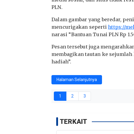
PLN.
Dalam gambar yang beredar, pen
mencurigakan seperti
https://me
narasi “Bantuan Tunai PLN Rp 1.
Pesan tersebut juga mengarahkan
membagikan tautan ke sejumlah
hadiah”.
Halaman Selanjutnya
1
2
3
TERKAIT