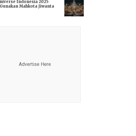
niverse Indonesia 2025
Gunakan Mahkota Jiwanta
i
Advertise Here
Advertis