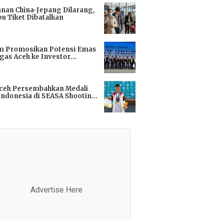
anan China-Jepang Dilarang,
bu Tiket Dibatalkan
i
m Promosikan Potensi Emas
gas Aceh ke Investor
kok
i
Aceh Persembahkan Medali
Indonesia di SEASA Shooting
ionship 2025
i
Advertise Here
Advertis