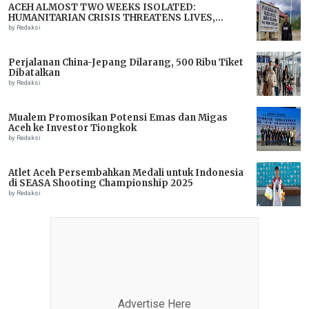
ACEH ALMOST TWO WEEKS ISOLATED:
HUMANITARIAN CRISIS THREATENS LIVES,
IMMEDIATE ASSISTANCE URGENTLY NEEDED
by Redaksi
Perjalanan China-Jepang Dilarang, 500 Ribu Tiket
Dibatalkan
by Redaksi
Mualem Promosikan Potensi Emas dan Migas
Aceh ke Investor Tiongkok
by Redaksi
Atlet Aceh Persembahkan Medali untuk Indonesia
di SEASA Shooting Championship 2025
by Redaksi
Advertise Here