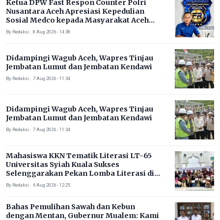
Ketua DPW Fast Respon Counter Polri
Nusantara Aceh Apresiasi Kepedulian
Sosial Medco kepada Masyarakat Aceh
Timur
By Redaksi . 8 Aug 2026 - 14:38
Didampingi Wagub Aceh, Wapres Tinjau
Jembatan Lumut dan Jembatan Kendawi
By Redaksi . 7 Aug 2026 - 11:34
Didampingi Wagub Aceh, Wapres Tinjau
Jembatan Lumut dan Jembatan Kendawi
By Redaksi . 7 Aug 2026 - 11:34
Mahasiswa KKN Tematik Literasi LT-65
Universitas Syiah Kuala Sukses
Selenggarakan Pekan Lomba Literasi di
Gampong Rhieng Blang
By Redaksi . 6 Aug 2026 - 12:25
Bahas Pemulihan Sawah dan Kebun
dengan Mentan, Gubernur Mualem: Kami