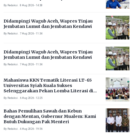
Timur
By Redaksi . 8 Aug 2026 - 14:38
Didampingi Wagub Aceh, Wapres Tinjau
Jembatan Lumut dan Jembatan Kendawi
By Redaksi . 7 Aug 2026 - 11:34
Didampingi Wagub Aceh, Wapres Tinjau
Jembatan Lumut dan Jembatan Kendawi
By Redaksi . 7 Aug 2026 - 11:34
Mahasiswa KKN Tematik Literasi LT-65
Universitas Syiah Kuala Sukses
Selenggarakan Pekan Lomba Literasi di
Gampong Rhieng Blang
By Redaksi . 6 Aug 2026 - 12:25
Bahas Pemulihan Sawah dan Kebun
dengan Mentan, Gubernur Mualem: Kami
Butuh Dukungan Pak Menteri
By Redaksi . 4 Aug 2026 - 19:56