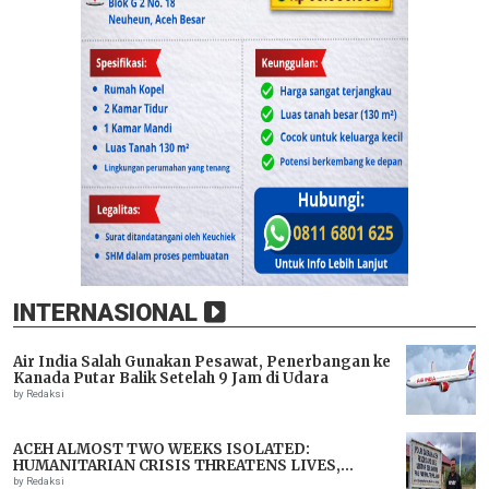
INTERNASIONAL
Air India Salah Gunakan Pesawat, Penerbangan ke
Kanada Putar Balik Setelah 9 Jam di Udara
by Redaksi
ACEH ALMOST TWO WEEKS ISOLATED:
HUMANITARIAN CRISIS THREATENS LIVES,
IMMEDIATE ASSISTANCE URGENTLY NEEDED
by Redaksi