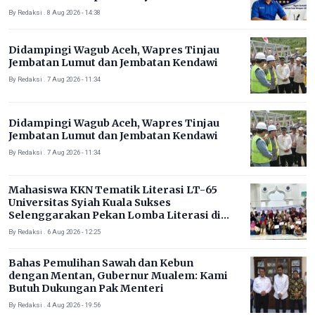
Timur
By Redaksi . 8 Aug 2026 - 14:38
Didampingi Wagub Aceh, Wapres Tinjau
Jembatan Lumut dan Jembatan Kendawi
By Redaksi . 7 Aug 2026 - 11:34
Didampingi Wagub Aceh, Wapres Tinjau
Jembatan Lumut dan Jembatan Kendawi
By Redaksi . 7 Aug 2026 - 11:34
Mahasiswa KKN Tematik Literasi LT-65
Universitas Syiah Kuala Sukses
Selenggarakan Pekan Lomba Literasi di
Gampong Rhieng Blang
By Redaksi . 6 Aug 2026 - 12:25
Bahas Pemulihan Sawah dan Kebun
dengan Mentan, Gubernur Mualem: Kami
Butuh Dukungan Pak Menteri
By Redaksi . 4 Aug 2026 - 19:56