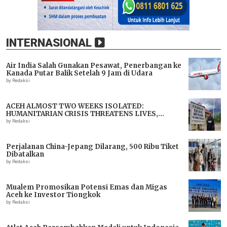
INTERNASIONAL
Air India Salah Gunakan Pesawat, Penerbangan ke
Kanada Putar Balik Setelah 9 Jam di Udara
by Redaksi
ACEH ALMOST TWO WEEKS ISOLATED:
HUMANITARIAN CRISIS THREATENS LIVES,
IMMEDIATE ASSISTANCE URGENTLY NEEDED
by Redaksi
Perjalanan China-Jepang Dilarang, 500 Ribu Tiket
Dibatalkan
by Redaksi
Mualem Promosikan Potensi Emas dan Migas
Aceh ke Investor Tiongkok
by Redaksi