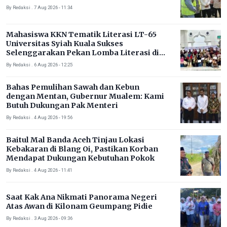
By Redaksi . 7 Aug 2026 - 11:34
Mahasiswa KKN Tematik Literasi LT-65
Universitas Syiah Kuala Sukses
Selenggarakan Pekan Lomba Literasi di
Gampong Rhieng Blang
By Redaksi . 6 Aug 2026 - 12:25
Bahas Pemulihan Sawah dan Kebun
dengan Mentan, Gubernur Mualem: Kami
Butuh Dukungan Pak Menteri
By Redaksi . 4 Aug 2026 - 19:56
Baitul Mal Banda Aceh Tinjau Lokasi
Kebakaran di Blang Oi, Pastikan Korban
Mendapat Dukungan Kebutuhan Pokok
By Redaksi . 4 Aug 2026 - 11:41
Saat Kak Ana Nikmati Panorama Negeri
Atas Awan di Kilonam Geumpang Pidie
By Redaksi . 3 Aug 2026 - 09:36