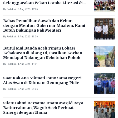
Selenggarakan Pekan Lomba Literasi di
Gampong Rhieng Blang
By Redaksi . 6 Aug 2026 - 12:25
Bahas Pemulihan Sawah dan Kebun
dengan Mentan, Gubernur Mualem: Kami
Butuh Dukungan Pak Menteri
By Redaksi . 4 Aug 2026 - 19:56
Baitul Mal Banda Aceh Tinjau Lokasi
Kebakaran di Blang Oi, Pastikan Korban
Mendapat Dukungan Kebutuhan Pokok
By Redaksi . 4 Aug 2026 - 11:41
Saat Kak Ana Nikmati Panorama Negeri
Atas Awan di Kilonam Geumpang Pidie
By Redaksi . 3 Aug 2026 - 09:36
Silaturahmi Bersama Imam Masjid Raya
Baiturrahman, Wagub Aceh Perkuat
Sinergi dengan Ulama