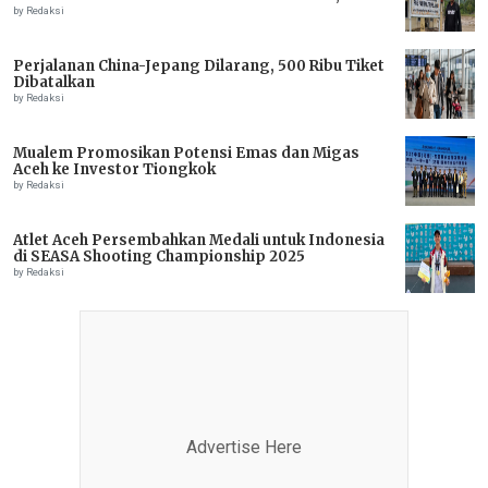
IMMEDIATE ASSISTANCE URGENTLY NEEDED
by Redaksi
Perjalanan China-Jepang Dilarang, 500 Ribu Tiket
Dibatalkan
by Redaksi
Mualem Promosikan Potensi Emas dan Migas
Aceh ke Investor Tiongkok
by Redaksi
Atlet Aceh Persembahkan Medali untuk Indonesia
di SEASA Shooting Championship 2025
by Redaksi
Advertise Here