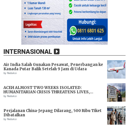
INTERNASIONAL
Air India Salah Gunakan Pesawat, Penerbangan ke
Kanada Putar Balik Setelah 9 Jam di Udara
by Redaksi
ACEH ALMOST TWO WEEKS ISOLATED:
HUMANITARIAN CRISIS THREATENS LIVES,
IMMEDIATE ASSISTANCE URGENTLY NEEDED
by Redaksi
Perjalanan China-Jepang Dilarang, 500 Ribu Tiket
Dibatalkan
by Redaksi