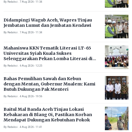
By Redaksi . 7 Aug 2026 - 11:34
Didampingi Wagub Aceh, Wapres Tinjau
Jembatan Lumut dan Jembatan Kendawi
By Redaksi . 7 Aug 2026 - 11:34
Mahasiswa KKN Tematik Literasi LT-65
Universitas Syiah Kuala Sukses
Selenggarakan Pekan Lomba Literasi di
Gampong Rhieng Blang
By Redaksi . 6 Aug 2026 - 12:25
Bahas Pemulihan Sawah dan Kebun
dengan Mentan, Gubernur Mualem: Kami
Butuh Dukungan Pak Menteri
By Redaksi . 4 Aug 2026 - 19:56
Baitul Mal Banda Aceh Tinjau Lokasi
Kebakaran di Blang Oi, Pastikan Korban
Mendapat Dukungan Kebutuhan Pokok
By Redaksi . 4 Aug 2026 - 11:41