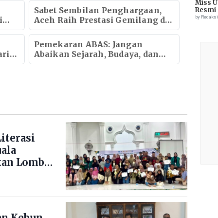
Miss U
Sabet Sembilan Penghargaan,
Resmi 
by Redaks
i
Aceh Raih Prestasi Gemilang di
Anugerah Adinata Syariah 2026
asi
Pemekaran ABAS: Jangan
ari
Abaikan Sejarah, Budaya, dan
Masa Depan Ekonomi Kawasan
iterasi
uala
kan Lomba
ng Blang
an Kebun