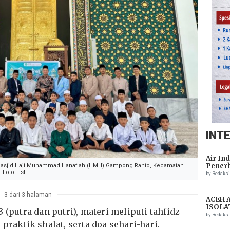
INT
Air In
Penerb
 Masjid Haji Muhammad Hanafiah (HMH) Gampong Ranto, Kecamatan
oto : Ist.
Setela
by Redaks
3 dari 3 halaman
ACEH 
ISOLA
 (putra dan putri), materi meliputi tahfidz
THREA
by Redaks
ASSIS
praktik shalat, serta doa sehari-hari.