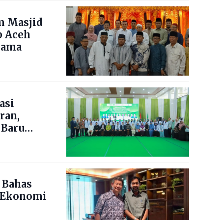
m Masjid
b Aceh
lama
asi
ran,
 Baru
 Bahas
 Ekonomi