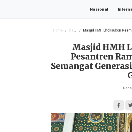
Nasional
Intern
Home
Daerah
Masjid HMH Lhoksukon Resmi Buka Pesa
Masjid HMH L
Pesantren Ram
Semangat Generas
Redak