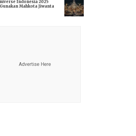
niverse Indonesia 2025
Gunakan Mahkota Jiwanta
i
Advertise Here
Advertis