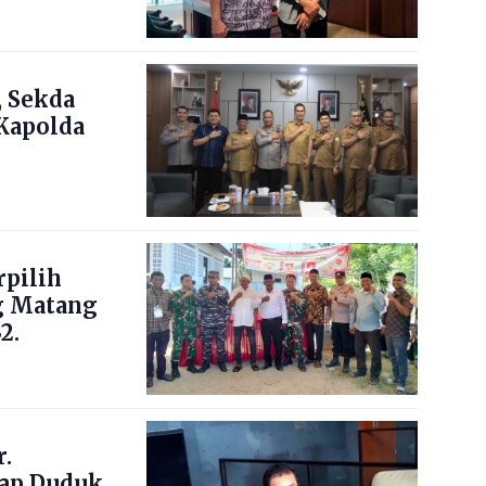
 Sekda
Kapolda
pilih
g Matang
2.
.
ap Duduk