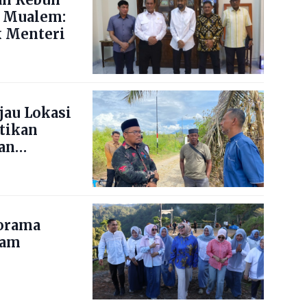
 Mualem:
 Menteri
jau Lokasi
stikan
an
norama
nam