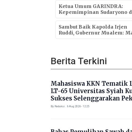
Ketua Umum GARINDRA:
Kepemimpinan Sudaryono d
Badan Gizi Nasional
Menentukan Kualitas Gener
Sambut Baik Kapolda Irjen
dan Arah Pembangunan
Ruddi, Gubernur Mualem: M
Indonesia
Sama-sama Bangun Aceh
Berita Terkini
Mahasiswa KKN Tematik L
LT-65 Universitas Syiah K
Sukses Selenggarakan Pe
Literasi di Gampong Rhie
By Redaksi . 6 Aug 2026 - 12:25
Bahas Pemulihan Sawah d