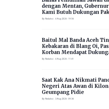
dengan Mentan, Gubernur
Kami Butuh Dukungan Pak
By Redaksi . 4 Aug 2026 - 19:56
Baitul Mal Banda Aceh Tin
Kebakaran di Blang Oi, Pa
Korban Mendapat Dukung
Kebutuhan Pokok
By Redaksi . 4 Aug 2026 - 11:41
Saat Kak Ana Nikmati Pa
Negeri Atas Awan di Kilo
Geumpang Pidie
By Redaksi . 3 Aug 2026 - 09:36