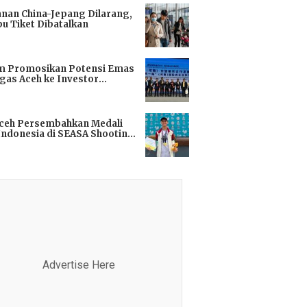
anan China-Jepang Dilarang,
bu Tiket Dibatalkan
i
m Promosikan Potensi Emas
gas Aceh ke Investor
kok
i
Aceh Persembahkan Medali
Indonesia di SEASA Shooting
ionship 2025
i
Advertise Here
Advertis