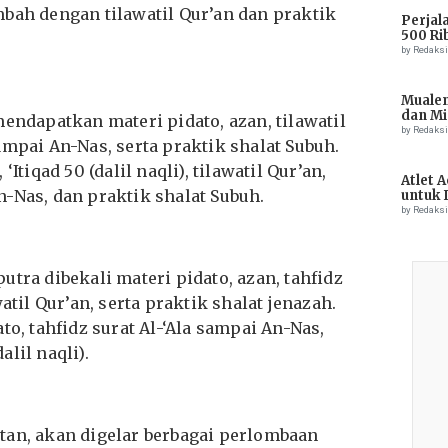
bah dengan tilawatil Qur’an dan praktik
Perjal
500 Ri
by Redaks
Muale
dan Mi
mendapatkan materi pidato, azan, tilawatil
Tiong
by Redaks
ampai An-Nas, serta praktik shalat Subuh.
Itiqad 50 (dalil naqli), tilawatil Qur’an,
Atlet 
-Nas, dan praktik shalat Subuh.
untuk 
Champ
by Redaks
tra dibekali materi pidato, azan, tahfidz
atil Qur’an, serta praktik shalat jenazah.
to, tahfidz surat Al-‘Ala sampai An-Nas,
alil naqli).
tan, akan digelar berbagai perlombaan