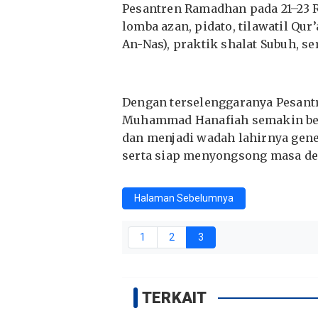
Pesantren Ramadhan pada 21–23 R
lomba azan, pidato, tilawatil Qur
An-Nas), praktik shalat Subuh, se
Dengan terselenggaranya Pesant
Muhammad Hanafiah semakin ber
dan menjadi wadah lahirnya gene
serta siap menyongsong masa de
Halaman Sebelumnya
1
2
3
TERKAIT