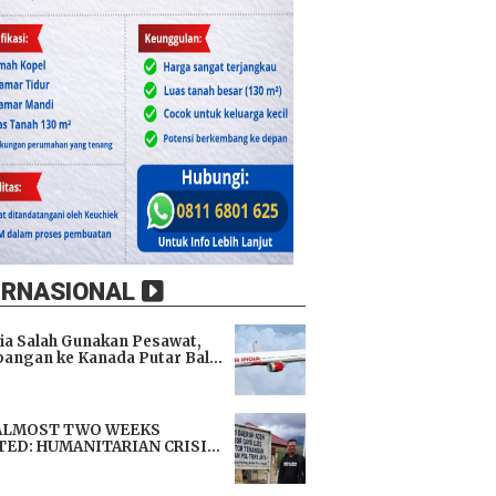
ERNASIONAL
dia Salah Gunakan Pesawat,
angan ke Kanada Putar Balik
h 9 Jam di Udara
i
ALMOST TWO WEEKS
TED: HUMANITARIAN CRISIS
TENS LIVES, IMMEDIATE
i
TANCE URGENTLY NEEDED