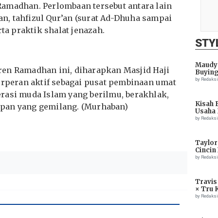
amadhan. Perlombaan tersebut antara lain
’an, tahfizul Qur’an (surat Ad-Dhuha sampai
rta praktik shalat jenazah.
STY
Maudy 
ren Ramadhan ini, diharapkan Masjid Haji
Buying
by Redaks
peran aktif sebagai pusat pembinaan umat
rasi muda Islam yang berilmu, berakhlak,
Kisah 
pan yang gemilang. (Murhaban)
Usaha 
by Redaks
Taylor
Cincin
by Redaks
Travis
× Tru 
Eagle
by Redaks