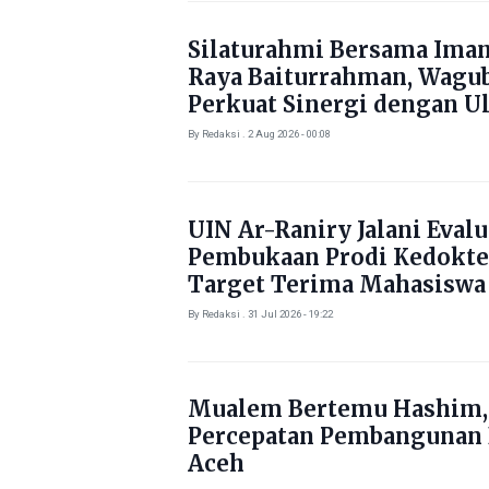
Silaturahmi Bersama Ima
Raya Baiturrahman, Wagu
Perkuat Sinergi dengan U
By Redaksi . 2 Aug 2026 - 00:08
UIN Ar-Raniry Jalani Evalu
Pembukaan Prodi Kedokte
Target Terima Mahasiswa
Tahun Ini
By Redaksi . 31 Jul 2026 - 19:22
Mualem Bertemu Hashim,
Percepatan Pembangunan
Aceh